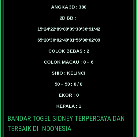
ANGKA 3D : 380
2D BB :
15*24*22*89*80*09*30*36*91*42
65*20*30*82*49*91*56*96*02*09
COLOK BEBAS : 2
COLOK MACAU : 8 – 6
SHIO : KELINCI
50 – 50 : 8 / 8
EKOR : 0
KEPALA : 1
BANDAR TOGEL SIDNEY TERPERCAYA DAN
TERBAIK DI INDONESIA