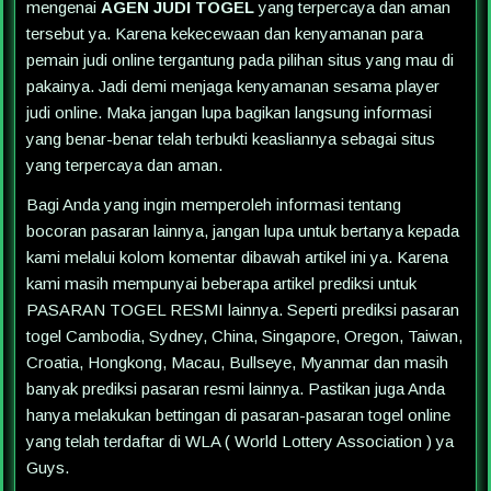
mengenai
AGEN JUDI TOGEL
yang terpercaya dan aman
tersebut ya. Karena kekecewaan dan kenyamanan para
pemain judi online tergantung pada pilihan situs yang mau di
pakainya. Jadi demi menjaga kenyamanan sesama player
judi online. Maka jangan lupa bagikan langsung informasi
yang benar-benar telah terbukti keasliannya sebagai situs
yang terpercaya dan aman.
Bagi Anda yang ingin memperoleh informasi tentang
bocoran pasaran lainnya, jangan lupa untuk bertanya kepada
kami melalui kolom komentar dibawah artikel ini ya. Karena
kami masih mempunyai beberapa artikel prediksi untuk
PASARAN TOGEL RESMI lainnya. Seperti prediksi pasaran
togel Cambodia, Sydney, China, Singapore, Oregon, Taiwan,
Croatia, Hongkong, Macau, Bullseye, Myanmar dan masih
banyak prediksi pasaran resmi lainnya. Pastikan juga Anda
hanya melakukan bettingan di pasaran-pasaran togel online
yang telah terdaftar di WLA ( World Lottery Association ) ya
Guys.