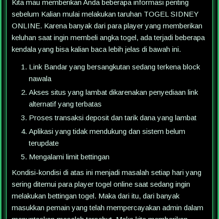
Kita mau memberikan Anda beberapa informasi penting
sebelum Kalian mulai melakukan taruhan TOGEL SIDNEY
ONLINE. Karena banyak dari para player yang memberikan
keluhan saat ingin membeli angka togel, ada terjadi beberapa
kendala yang bisa kalian baca lebih jelas di bawah ini.
Link Bandar yang bersangkutan sedang terkena block
nawala
Akses situs yang lambat dikarenakan penyediaan link
alternatif yang terbatas
Proses transaksi deposit dan tarik dana yang lambat
Aplikasi yang tidak mendukung dan sistem belum
terupdate
Mengalami limit bettingan
Kondisi-kondisi di atas ini menjadi masalah setiap hari yang
sering ditemui para player togel online saat sedang ingin
melakukan bettingan togel. Maka dari itu, dari banyak
masukkan pemain yang telah mempercayakan admin dalam