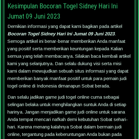
Kesimpulan Bocoran Togel Sidney Hari Ini
Jumat 09 Juni 2023
Demikian informasi yang dapat kami bagikan pada artikel
Bocoran Togel Sidney Hari Ini Jumat 09 Juni 2023
.
Semoga artikel ini benar-benar memberikan Anda manfaat
yang positif serta memberikan keuntungan kepada Kalian
semua yang telah membacanya. Silakan baca kembali artikel
kami yang selanjutnya. Dan selalu dukung visi serta misi
kami dalam mewujudkan sebuah situs informasi yang dapat
memberikan banyak manfaat positif untuk para pemain judi
togel online di Indonesia dimanapun Sobat berada.
Dan selalu jadikan game judi togel online cuma sebagai
selingan belaka untuk menghilangkan suntuk Anda di setiap
harinya. Jangan menjadikan game judi online untuk sarana
Anda tempat mencari nafkah demi kebutuhan Sobat sehari-
hari. Karena menang kalahnya Sobat dalam bermain judi
online, tergantung pada keberuntungan Anda bukan pada