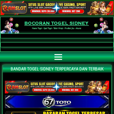
Bocoran Togel Sidney AKURAT
Bocoran angka jitu togel sidney paling akurat | prediksi situs agen bandar
togel sidney terpercaya | nomor main sidney | data keluaran sidney hari ini
BANDAR TOGEL SIDNEY TERPERCAYA DAN TERBAIK