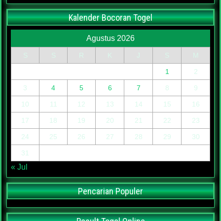
Kalender Bocoran Togel
Agustus 2026
S
S
R
K
J
S
M
1
2
3
4
5
6
7
8
9
10
11
12
13
14
15
16
17
18
19
20
21
22
23
24
25
26
27
28
29
30
31
« Jul
Pencarian Populer