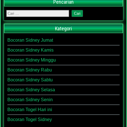
Pencarian
Kategori
Bocoran Sidney Jumat
Bocoran Sidney Kamis
Bocoran Sidney Minggu
Bocoran Sidney Rabu
Bocoran Sidney Sabtu
Bocoran Sidney Selasa
Bocoran Sidney Senin
Bocoran Togel Hari ini
Bocoran Togel Sidney