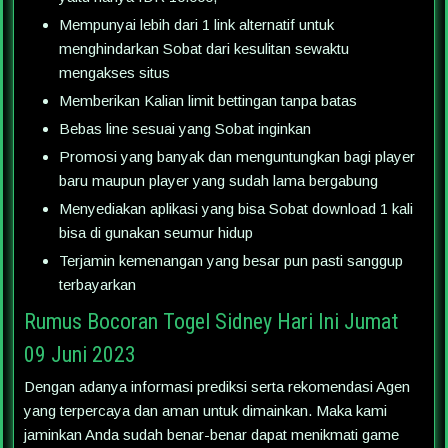
Mempunyai lebih dari 1 link alternatif untuk
menghindarkan Sobat dari kesulitan sewaktu
mengakses situs
Memberikan Kalian limit bettingan tanpa batas
Bebas line sesuai yang Sobat inginkan
Promosi yang banyak dan menguntungkan bagi player
baru maupun player yang sudah lama bergabung
Menyediakan aplikasi yang bisa Sobat download 1 kali
bisa di gunakan seumur hidup
Terjamin kemenangan yang besar pun pasti sanggup
terbayarkan
Rumus Bocoran Togel Sidney Hari Ini Jumat
09 Juni 2023
Dengan adanya informasi prediksi serta rekomendasi Agen
yang terpercaya dan aman untuk dimainkan. Maka kami
jaminkan Anda sudah benar-benar dapat menikmati game