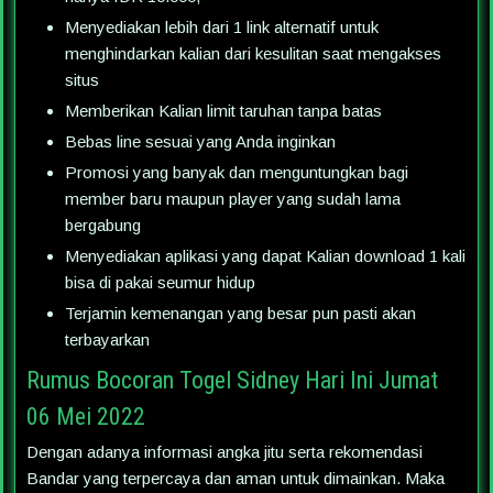
Menyediakan lebih dari 1 link alternatif untuk
menghindarkan kalian dari kesulitan saat mengakses
situs
Memberikan Kalian limit taruhan tanpa batas
Bebas line sesuai yang Anda inginkan
Promosi yang banyak dan menguntungkan bagi
member baru maupun player yang sudah lama
bergabung
Menyediakan aplikasi yang dapat Kalian download 1 kali
bisa di pakai seumur hidup
Terjamin kemenangan yang besar pun pasti akan
terbayarkan
Rumus Bocoran Togel Sidney Hari Ini Jumat
06 Mei 2022
Dengan adanya informasi angka jitu serta rekomendasi
Bandar yang terpercaya dan aman untuk dimainkan. Maka