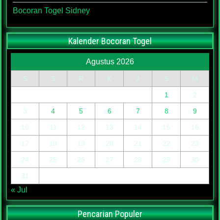
Bocoran Togel Sidney
Kalender Bocoran Togel
Agustus 2026
S
S
R
K
J
S
M
1
2
3
4
5
6
7
8
9
10
11
12
13
14
15
16
17
18
19
20
21
22
23
24
25
26
27
28
29
30
31
« Jul
Pencarian Populer