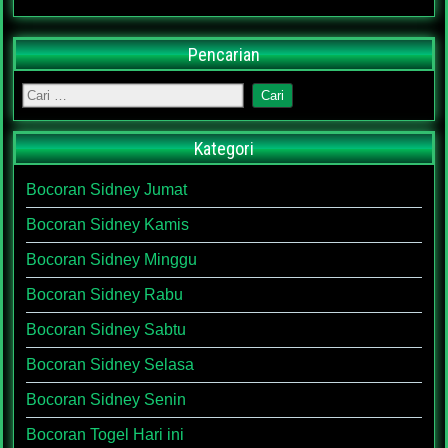
Pencarian
Kategori
Bocoran Sidney Jumat
Bocoran Sidney Kamis
Bocoran Sidney Minggu
Bocoran Sidney Rabu
Bocoran Sidney Sabtu
Bocoran Sidney Selasa
Bocoran Sidney Senin
Bocoran Togel Hari ini