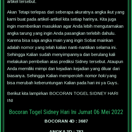
artikel tersebut.
Akan Tetapi terlepas dari seberapa akuratnya angka ikut yang
kami buat pada artikel-artikel kita setiap harinya. Kita juga
ingin memberikan masukkan agar Anda lebih mengutamakan
angka tarung yang ingin Anda pasangkan terlebih dahulu.
Karena bisa saja angka main yang ingin Sobat mainkan
adalah nomor yang telah kalian nanti-nantikan selama ini.
Sehingga Kalian sudah menyimpannya dan berulang kali
melakukan pembelian atas prediksi Sidney tersebut. Ataupun
Anda memiliki mimpi dan kejadian-kejadian yang diluar dari
biasanya. Sehingga Kalian memperoleh
nomor hoki
yang
bisa merubah keberuntungan Kalian pada hari ini ya Guys.
Berikut kita lampirkan BOCORAN TOGEL SIDNEY HARI
INI
Bocoran Togel Sidney Hari Ini Jumat 06 Mei 2022
BOCORAN 4D : 3687
ANGKA 3D : 782