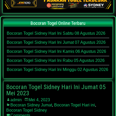
Bocoran Togel Online Terbaru
Bocoran Togel Sidney Hari Ini Sabtu 08 Agustus 2026
Bocoran Togel Sidney Hari Ini Jumat 07 Agustus 2026
Bocoran Togel Sidney Hari Ini Kamis 06 Agustus 2026
Bocoran Togel Sidney Hari Ini Rabu 05 Agustus 2026
Bocoran Togel Sidney Hari Ini Minggu 02 Agustus 2026
Bocoran Togel Sidney Hari Ini Jumat 05
Mei 2023
admin
Mei 4, 2023
Bocoran Sidney Jumat
,
Bocoran Togel Hari ini
,
Bocoran Togel Sidney
Comments