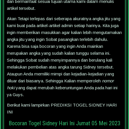
dan bermanfaat sesuai tujuan utama kami dalam menulis
artikel tersebut.
Akan Tetapi terlepas dari seberapa akuratnya angka jitu yang
kami buat pada artikel-artikel admin setiap harinya. Kita juga
ingin memberikan masukkan agar kalian lebih mengutamakan
angka jitu yang ingin Sobat pasangkan terlebih dahulu.
Karena bisa saja bocoran yang ingin Anda mainkan
merupakan angka yang sudah kalian tunggu selama ini.
Sehingga Sobat sudah menyimpannya dan berulang kali
melakukan pembelian atas angka tarung Sidney tersebut.
Ataupun Anda memiliki mimpi dan kejadian-kejadian yang
diluar dari biasanya. Sehingga Kalian memperoleh
nomor
hoki
yang dapat merubah keberuntungan Anda pada hari ini
ya Guys.
Berikut kami lampirkan PREDIKSI TOGEL SIDNEY HARI
INI
Bocoran Togel Sidney Hari Ini Jumat 05 Mei 2023