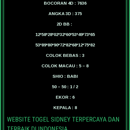
BOCORAN 4D : 7636
ANGKA 3D : 375
2D BB :
12*58*28*02*32*60*53*49*73*65
53*89*80*90*72*82*68*12*75*82
COLOK BEBAS : 3
COLOK MACAU : 5 – 8
SHIO : BABI
50 – 50 : 1 / 2
EKOR : 6
KEPALA : 8
WEBSITE TOGEL SIDNEY TERPERCAYA DAN
TERBAIK DI INDONESIA