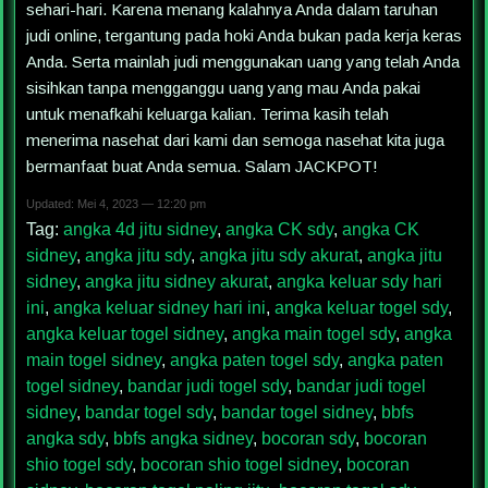
sehari-hari. Karena menang kalahnya Anda dalam taruhan
judi online, tergantung pada hoki Anda bukan pada kerja keras
Anda. Serta mainlah judi menggunakan uang yang telah Anda
sisihkan tanpa mengganggu uang yang mau Anda pakai
untuk menafkahi keluarga kalian. Terima kasih telah
menerima nasehat dari kami dan semoga nasehat kita juga
bermanfaat buat Anda semua. Salam JACKPOT!
Updated: Mei 4, 2023 — 12:20 pm
Tag:
angka 4d jitu sidney
,
angka CK sdy
,
angka CK
sidney
,
angka jitu sdy
,
angka jitu sdy akurat
,
angka jitu
sidney
,
angka jitu sidney akurat
,
angka keluar sdy hari
ini
,
angka keluar sidney hari ini
,
angka keluar togel sdy
,
angka keluar togel sidney
,
angka main togel sdy
,
angka
main togel sidney
,
angka paten togel sdy
,
angka paten
togel sidney
,
bandar judi togel sdy
,
bandar judi togel
sidney
,
bandar togel sdy
,
bandar togel sidney
,
bbfs
angka sdy
,
bbfs angka sidney
,
bocoran sdy
,
bocoran
shio togel sdy
,
bocoran shio togel sidney
,
bocoran