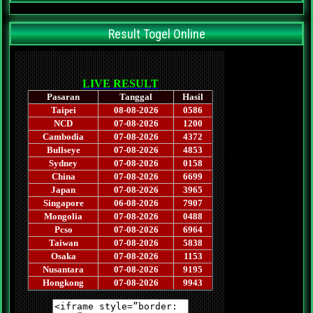
Result Togel Online