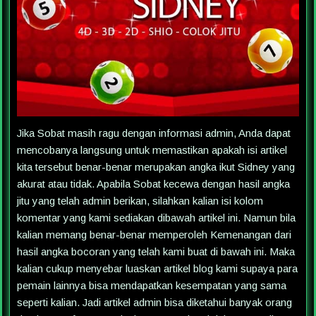
Jika Sobat masih ragu dengan informasi admin, Anda dapat
mencobanya langsung untuk memastikan apakah isi artikel
kita tersebut benar-benar merupakan angka ikut Sidney yang
akurat atau tidak. Apabila Sobat kecewa dengan hasil angka
jitu yang telah admin berikan, silahkan kalian isi kolom
komentar yang kami sediakan dibawah artikel ini. Namun bila
kalian memang benar-benar memperoleh Kemenangan dari
hasil angka bocoran yang telah kami buat di bawah ini. Maka
kalian cukup menyebar luaskan artikel blog kami supaya para
pemain lainnya bisa mendapatkan kesempatan yang sama
seperti kalian. Jadi artikel admin bisa diketahui banyak orang