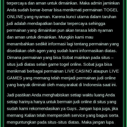
terpercaya dan aman untuk dimainkan. Maka admin jaminkan
Anda sudah benar-benar bisa menikmati permainan TOGEL
ONLINE yang nyaman. Karena kunci utama dalam taruhan
judi adalah mendapatkan bandar terpercaya sehingga
permainan yang dimainkan pun akan terasa lebih nyaman
dan aman untuk dimainkan. Mungkin kami mau
menambahkan sedikit informasi lagi tentang permainan yang
disediakan oleh agen yang sudah kami informasikan diatas.
Dimana permainan yang bisa Sobat mainkan pada situs –
situs judi diatas selain game togel online. Sobat juga bisa
menikmati berbagai permainan LIVE CASINO ataupun LIVE
GAMES yang memang telah menjadi permainan judi online
yang banyak diminati oleh masyarakat di Indonesia saat ini.
Jadi pastikan Anda menghabiskan setiap waktu luang Anda
setiap harinya hanya untuk bermain judi online di situs yang
sudah kami rekomendasikan ya Guys. Jangan lupa juga, jika
memang Kalian telah memperoleh service yang bagus serta
menguntungkan pada situs-situs diatas. Maka jangan lupa