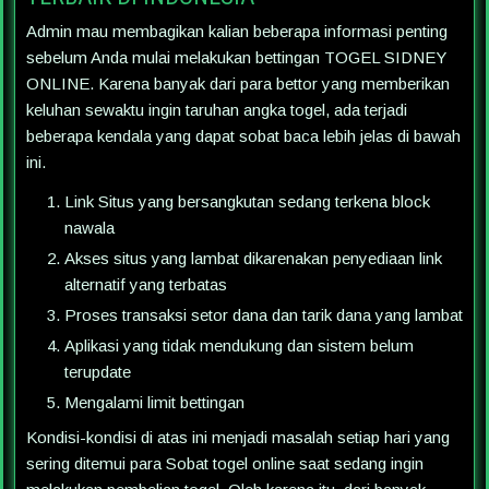
Admin mau membagikan kalian beberapa informasi penting
sebelum Anda mulai melakukan bettingan TOGEL SIDNEY
ONLINE. Karena banyak dari para bettor yang memberikan
keluhan sewaktu ingin taruhan angka togel, ada terjadi
beberapa kendala yang dapat sobat baca lebih jelas di bawah
ini.
Link Situs yang bersangkutan sedang terkena block
nawala
Akses situs yang lambat dikarenakan penyediaan link
alternatif yang terbatas
Proses transaksi setor dana dan tarik dana yang lambat
Aplikasi yang tidak mendukung dan sistem belum
terupdate
Mengalami limit bettingan
Kondisi-kondisi di atas ini menjadi masalah setiap hari yang
sering ditemui para Sobat togel online saat sedang ingin