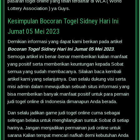
pasaran togel online yang telah terdaftar di WLA ( World
Lottery Association ) ya Guys.
Kesimpulan Bocoran Togel Sidney Hari Ini
Jumat 05 Mei 2023
Demikian informasi yang dapat kami berikan pada artikel
Bocoran Togel Sidney Hari Ini Jumat 05 Mei 2023
.
Semoga artikel ini benar-benar memberikan kalian manfaat
yang positif serta memberikan keuntungan kepada Sobat
semua yang sudah membacanya. Silakan baca kembali
artikel kami yang selanjutnya. Dan selalu dukung visi serta
misi admin dalam mewujudkan sebuah situs informasi yang
bisa memberikan banyak manfaat positif untuk para pemain
judi togel online di Indonesia dimanapun Anda berada.
Dan selalu jadikan game judi togel online cuma sebagai
selingan belaka untuk menghilangkan suntuk Sobat di setiap
harinya. Jangan menjadikan permainan judi online untuk
sarana Kalian tempat mencari nafkah demi kebutuhan Anda