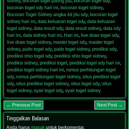
sidney
,
bocoran togel paling jitu
,
bocoran togel sdy
,
bocoran togel sdy hari ini
,
bocoran togel sidney
,
Bocoran Togel Sidney angka 4d jitu sdy
,
bocoran togel
sidney hari ini
,
data keluaran togel sdy
,
data keluaran
togel sidney
,
data result sdy
,
data result sidney
,
data sdy
hari ini
,
data sidney hari ini
,
Hari ini
,
live draw togel sdy
,
live draw togel sidney
,
master togel sdy
,
master togel
sidney
,
paito togel sdy
,
paito togel sidney
,
prediksi sdy
,
prediksi shio togel sdy
,
prediksi shio togel sidney
,
prediksi sidney
,
prediksi togel
,
prediksi togel sdy hari ini
,
prediksi togel sidney hari ini
,
rumus perhitungan togel
sdy
,
rumus perhitungan togel sidney
,
situs prediksi togel
sdy
,
situs prediksi togel sidney
,
situs togel sdy
,
situs
togel sidney
,
syair togel sdy
,
syair togel sidney
← Previous Post
Next Post →
Tinggalkan Balasan
Anda harus
masuk
untuk berkomentar.