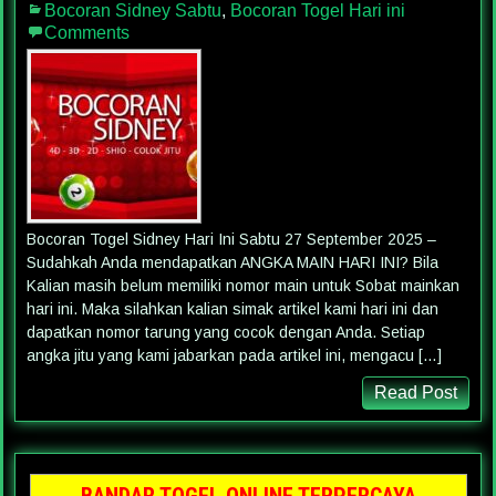
Bocoran Sidney Sabtu
,
Bocoran Togel Hari ini
Comments
Bocoran Togel Sidney Hari Ini Sabtu 27 September 2025 –
Sudahkah Anda mendapatkan ANGKA MAIN HARI INI? Bila
Kalian masih belum memiliki nomor main untuk Sobat mainkan
hari ini. Maka silahkan kalian simak artikel kami hari ini dan
dapatkan nomor tarung yang cocok dengan Anda. Setiap
angka jitu yang kami jabarkan pada artikel ini, mengacu […]
Read Post
BANDAR TOGEL ONLINE TERPERCAYA