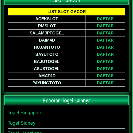
SLOT GACOR
LIST SLOT GACOR
ACEKSLOT
DAFTAR
RMSLOT
DAFTAR
SALAMJPTOGEL
DAFTAR
BAIM4D
DAFTAR
HUJANTOTO
DAFTAR
BAYUTOTO
DAFTAR
BAJUTOGEL
DAFTAR
ASUSTOGEL
DAFTAR
AMAT4D
DAFTAR
PAYUNGTOTO
DAFTAR
Bocoran Togel Lainnya
Togel Singapore
Togel Sidney