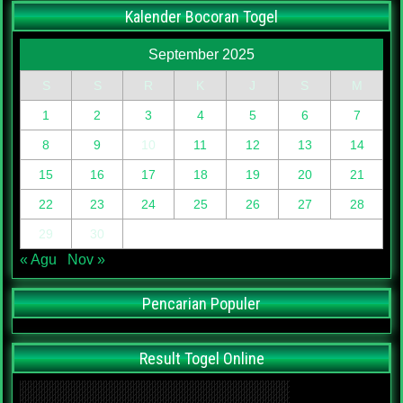
Kalender Bocoran Togel
September 2025
S
S
R
K
J
S
M
1
2
3
4
5
6
7
8
9
10
11
12
13
14
15
16
17
18
19
20
21
22
23
24
25
26
27
28
29
30
« Agu
Nov »
Pencarian Populer
Result Togel Online