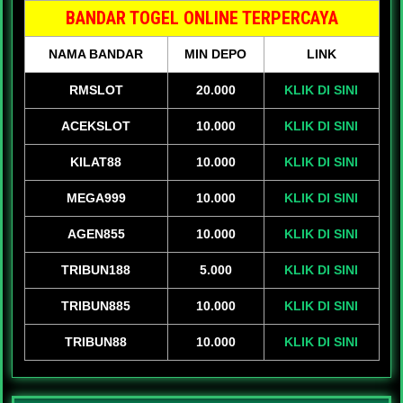
BANDAR TOGEL ONLINE TERPERCAYA
NAMA BANDAR
MIN DEPO
LINK
RMSLOT
20.000
KLIK DI SINI
ACEKSLOT
10.000
KLIK DI SINI
KILAT88
10.000
KLIK DI SINI
MEGA999
10.000
KLIK DI SINI
AGEN855
10.000
KLIK DI SINI
TRIBUN188
5.000
KLIK DI SINI
TRIBUN885
10.000
KLIK DI SINI
TRIBUN88
10.000
KLIK DI SINI