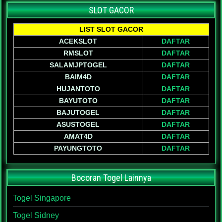
SLOT GACOR
LIST SLOT GACOR
ACEKSLOT
DAFTAR
RMSLOT
DAFTAR
SALAMJPTOGEL
DAFTAR
BAIM4D
DAFTAR
HUJANTOTO
DAFTAR
BAYUTOTO
DAFTAR
BAJUTOGEL
DAFTAR
ASUSTOGEL
DAFTAR
AMAT4D
DAFTAR
PAYUNGTOTO
DAFTAR
Bocoran Togel Lainnya
Togel Singapore
Togel Sidney