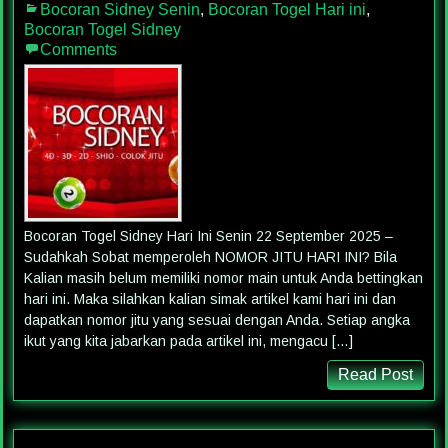
Bocoran Sidney Senin
,
Bocoran Togel Hari ini
,
Bocoran Togel Sidney
Comments
Bocoran Togel Sidney Hari Ini Senin 22 September 2025 –
Sudahkah Sobat memperoleh NOMOR JITU HARI INI? Bila
Kalian masih belum memiliki nomor main untuk Anda bettingkan
hari ini. Maka silahkan kalian simak artikel kami hari ini dan
dapatkan nomor jitu yang sesuai dengan Anda. Setiap angka
ikut yang kita jabarkan pada artikel ini, mengacu […]
Read Post