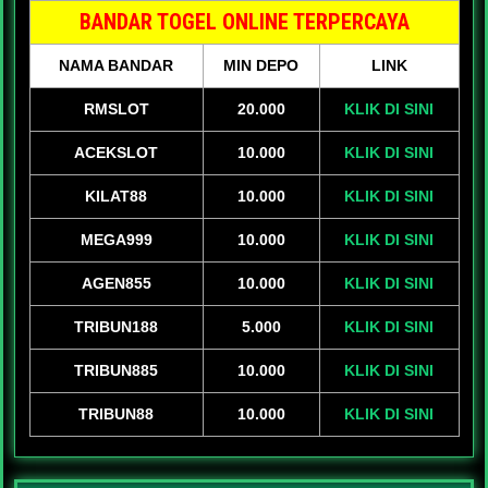
BANDAR TOGEL ONLINE TERPERCAYA
NAMA BANDAR
MIN DEPO
LINK
RMSLOT
20.000
KLIK DI SINI
ACEKSLOT
10.000
KLIK DI SINI
KILAT88
10.000
KLIK DI SINI
MEGA999
10.000
KLIK DI SINI
AGEN855
10.000
KLIK DI SINI
TRIBUN188
5.000
KLIK DI SINI
TRIBUN885
10.000
KLIK DI SINI
TRIBUN88
10.000
KLIK DI SINI