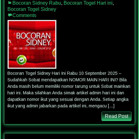
Bocoran Sidney Rabu
,
Bocoran Togel Hari ini
,
Bocoran Togel Sidney
Comments
Bocoran Togel Sidney Hari Ini Rabu 10 September 2025 –
Sudahkah Sobat mendapatkan NOMOR MAIN HARI INI? Bila
Anda masih belum memiliki nomor tarung untuk Sobat mainkan
hari ini. Maka silahkan Anda simak artikel admin hari ini dan
dapatkan nomor ikut yang sesuai dengan Anda. Setiap angka
ikut yang admin jabarkan pada artikel ini, mengacu […]
Read Post