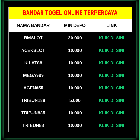
BANDAR TOGEL ONLINE TERPERCAYA
NAMA BANDAR
MIN DEPO
LINK
RMSLOT
20.000
KLIK DI SINI
ACEKSLOT
10.000
KLIK DI SINI
KILAT88
10.000
KLIK DI SINI
MEGA999
10.000
KLIK DI SINI
AGEN855
10.000
KLIK DI SINI
TRIBUN188
5.000
KLIK DI SINI
TRIBUN885
10.000
KLIK DI SINI
TRIBUN88
10.000
KLIK DI SINI