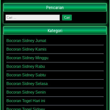
Pencarian
Kategori
Bocoran Sidney Jumat
Bocoran Sidney Kamis
Bocoran Sidney Minggu
Bocoran Sidney Rabu
Bocoran Sidney Sabtu
Bocoran Sidney Selasa
Bocoran Sidney Senin
Bocoran Togel Hari ini
Bocoran Togel Sidney