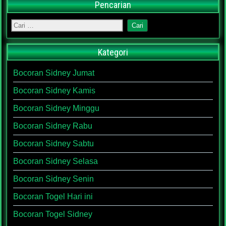
Pencarian
Kategori
Bocoran Sidney Jumat
Bocoran Sidney Kamis
Bocoran Sidney Minggu
Bocoran Sidney Rabu
Bocoran Sidney Sabtu
Bocoran Sidney Selasa
Bocoran Sidney Senin
Bocoran Togel Hari ini
Bocoran Togel Sidney