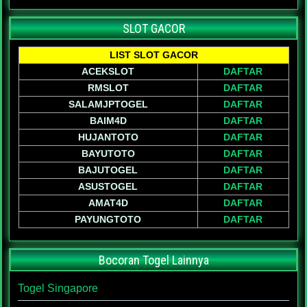
SLOT GACOR
LIST SLOT GACOR
ACEKSLOT
DAFTAR
RMSLOT
DAFTAR
SALAMJPTOGEL
DAFTAR
BAIM4D
DAFTAR
HUJANTOTO
DAFTAR
BAYUTOTO
DAFTAR
BAJUTOGEL
DAFTAR
ASUSTOGEL
DAFTAR
AMAT4D
DAFTAR
PAYUNGTOTO
DAFTAR
Bocoran Togel Lainnya
Togel Singapore