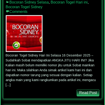
Bocoran Sidney Selasa
,
Bocoran Togel Hari ini
,
Bocoran Togel Sidney
Comments
Bocoran Togel Sidney Hari Ini Selasa 16 Desember 2025 –
Sudahkah Sobat mendapatkan ANGKA JITU HARI INI? Jika
Kalian masih belum memiliki nomor jitu untuk Sobat mainkan
hari ini. Maka silahkan Anda simak artikel kami hari ini dan
dapatkan nomor tarung yang sesuai dengan kalian. Setiap
angka main yang kami rangkumkan pada artikel ini, mengacu
[…]
Read Post