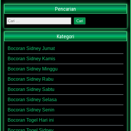
Pencarian
Kategori
Bocoran Sidney Jumat
Bocoran Sidney Kamis
Bocoran Sidney Minggu
Bocoran Sidney Rabu
Bocoran Sidney Sabtu
Bocoran Sidney Selasa
Bocoran Sidney Senin
Bocoran Togel Hari ini
Bocoran Togel Sidney