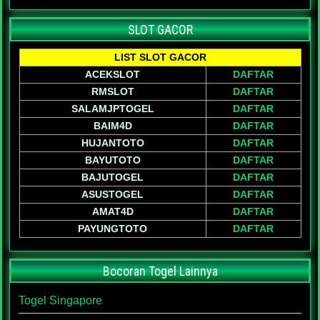
SLOT GACOR
LIST SLOT GACOR
ACEKSLOT
DAFTAR
RMSLOT
DAFTAR
SALAMJPTOGEL
DAFTAR
BAIM4D
DAFTAR
HUJANTOTO
DAFTAR
BAYUTOTO
DAFTAR
BAJUTOGEL
DAFTAR
ASUSTOGEL
DAFTAR
AMAT4D
DAFTAR
PAYUNGTOTO
DAFTAR
Bocoran Togel Lainnya
Togel Singapore