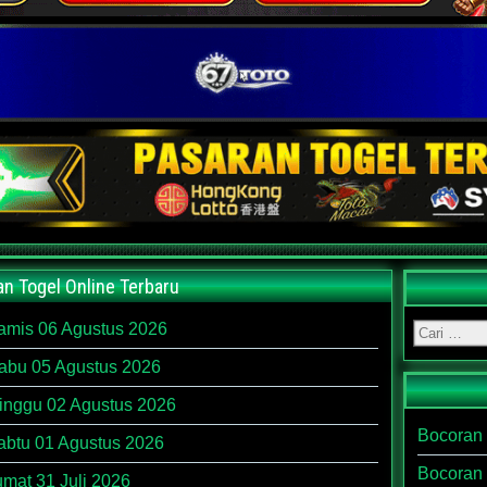
n Togel Online Terbaru
Kamis 06 Agustus 2026
Rabu 05 Agustus 2026
Minggu 02 Agustus 2026
Bocoran 
Sabtu 01 Agustus 2026
Bocoran
umat 31 Juli 2026