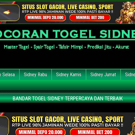
t | prediksi situs agen bandar togel sidney terpercaya | nomor main sidney | dat
y Selasa
Sidney Rabu
Sidney Kamis
Sidney Jumat
Sidn
BANDAR TOGEL SIDNEY TERPERCAYA DAN TERBAIK