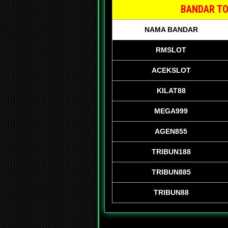
BANDAR TO
NAMA BANDAR
RMSLOT
ACEKSLOT
KILAT88
MEGA999
AGEN855
TRIBUN188
TRIBUN885
TRIBUN88