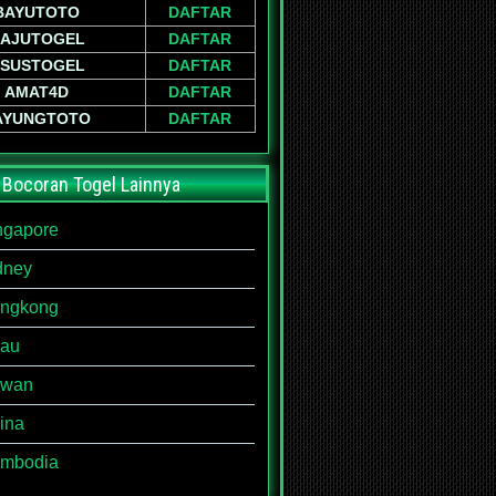
BAYUTOTO
DAFTAR
AJUTOGEL
DAFTAR
SUSTOGEL
DAFTAR
AMAT4D
DAFTAR
AYUNGTOTO
DAFTAR
Bocoran Togel Lainnya
ngapore
dney
ongkong
cau
iwan
ina
ambodia