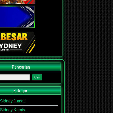
Pencarian
Kategori
Sidney Jumat
 Sidney Kamis