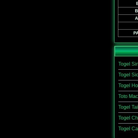
B
A
P
Togel Si
Togel Si
Togel H
Toto Ma
Togel Ta
Togel Ch
Togel C