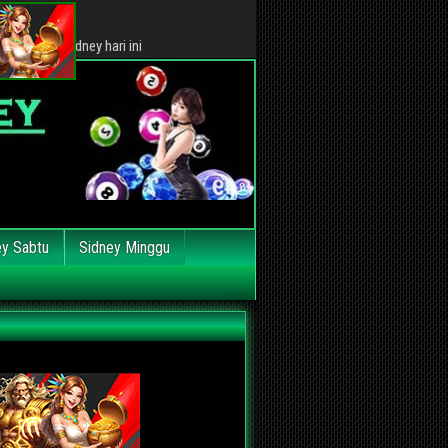
a keluaran sidney hari ini
ey Sabtu
Sidney Minggu