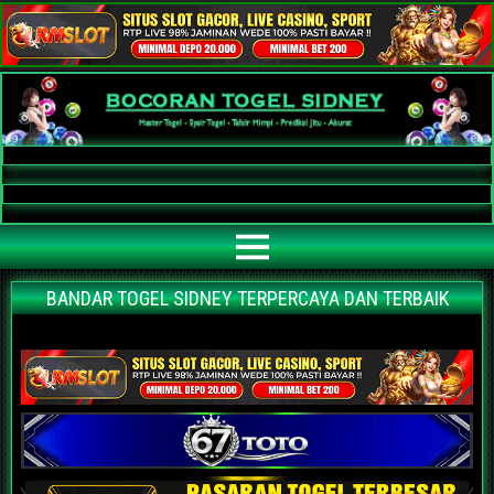
Bocoran Togel Sidney AKURAT
Bocoran angka jitu togel sidney paling akurat | prediksi situs agen bandar
togel sidney terpercaya | nomor main sidney | data keluaran sidney hari ini
BANDAR TOGEL SIDNEY TERPERCAYA DAN TERBAIK