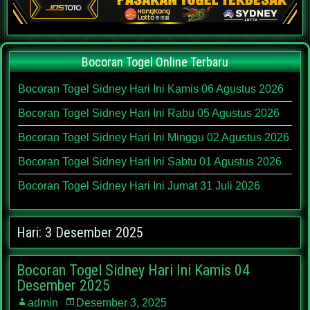
Bocoran Togel Online Terbaru
Bocoran Togel Sidney Hari Ini Kamis 06 Agustus 2026
Bocoran Togel Sidney Hari Ini Rabu 05 Agustus 2026
Bocoran Togel Sidney Hari Ini Minggu 02 Agustus 2026
Bocoran Togel Sidney Hari Ini Sabtu 01 Agustus 2026
Bocoran Togel Sidney Hari Ini Jumat 31 Juli 2026
Hari:
3 Desember 2025
Bocoran Togel Sidney Hari Ini Kamis 04
Desember 2025
admin
Desember 3, 2025