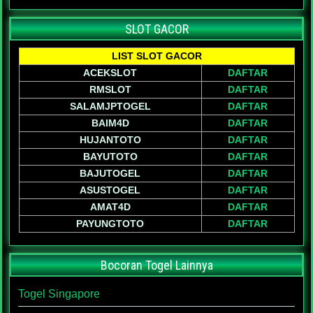
SLOT GACOR
LIST SLOT GACOR
ACEKSLOT
DAFTAR
RMSLOT
DAFTAR
SALAMJPTOGEL
DAFTAR
BAIM4D
DAFTAR
HUJANTOTO
DAFTAR
BAYUTOTO
DAFTAR
BAJUTOGEL
DAFTAR
ASUSTOGEL
DAFTAR
AMAT4D
DAFTAR
PAYUNGTOTO
DAFTAR
Bocoran Togel Lainnya
Togel Singapore