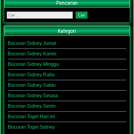
Pencarian
Kategori
Bocoran Sidney Jumat
Bocoran Sidney Kamis
Bocoran Sidney Minggu
Bocoran Sidney Rabu
Bocoran Sidney Sabtu
Bocoran Sidney Selasa
Bocoran Sidney Senin
Bocoran Togel Hari ini
Bocoran Togel Sidney