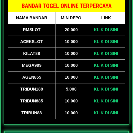
BANDAR TOGEL ONLINE TERPERCAYA
NAMA BANDAR
MIN DEPO
LINK
RMSLOT
20.000
KLIK DI SINI
ACEKSLOT
10.000
KLIK DI SINI
KILAT88
10.000
KLIK DI SINI
MEGA999
10.000
KLIK DI SINI
AGEN855
10.000
KLIK DI SINI
TRIBUN188
5.000
KLIK DI SINI
TRIBUN885
10.000
KLIK DI SINI
TRIBUN88
10.000
KLIK DI SINI