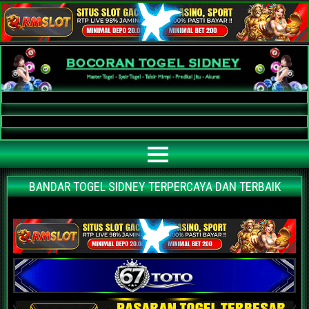
Bocoran Togel Sidney AKURAT
Bocoran angka jitu togel sidney paling akurat | prediksi situs agen bandar
togel sidney terpercaya | nomor main sidney | data keluaran sidney hari ini
BANDAR TOGEL SIDNEY TERPERCAYA DAN TERBAIK