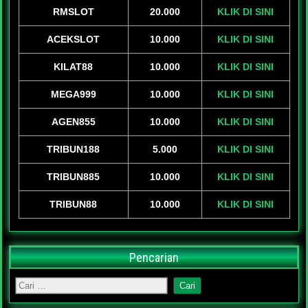
RMSLOT
20.000
KLIK DI SINI
ACEKSLOT
10.000
KLIK DI SINI
KILAT88
10.000
KLIK DI SINI
MEGA999
10.000
KLIK DI SINI
AGEN855
10.000
KLIK DI SINI
TRIBUN188
5.000
KLIK DI SINI
TRIBUN885
10.000
KLIK DI SINI
TRIBUN88
10.000
KLIK DI SINI
Pencarian