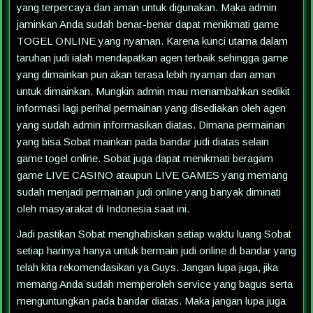
yang terpercaya dan aman untuk digunakan. Maka admin
jaminkan Anda sudah benar-benar dapat menikmati game
TOGEL ONLINE yang nyaman. Karena kunci utama dalam
taruhan judi ialah mendapatkan agen terbaik sehingga game
yang dimainkan pun akan terasa lebih nyaman dan aman
untuk dimainkan. Mungkin admin mau menambahkan sedikit
informasi lagi perihal permainan yang disediakan oleh agen
yang sudah admin informasikan diatas. Dimana permainan
yang bisa Sobat mainkan pada bandar judi diatas selain
game togel online. Sobat juga dapat menikmati beragam
game LIVE CASINO ataupun LIVE GAMES yang memang
sudah menjadi permainan judi online yang banyak diminati
oleh masyarakat di Indonesia saat ini.
Jadi pastikan Sobat menghabiskan setiap waktu luang Sobat
setiap harinya hanya untuk bermain judi online di bandar yang
telah kita rekomendasikan ya Guys. Jangan lupa juga, jika
memang Anda sudah memperoleh service yang bagus serta
menguntungkan pada bandar diatas. Maka jangan lupa juga