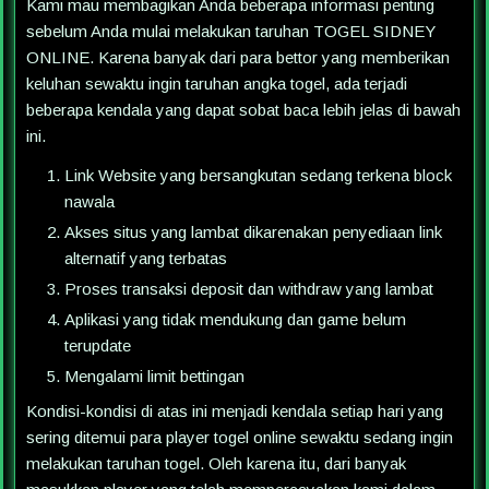
Kami mau membagikan Anda beberapa informasi penting
sebelum Anda mulai melakukan taruhan TOGEL SIDNEY
ONLINE. Karena banyak dari para bettor yang memberikan
keluhan sewaktu ingin taruhan angka togel, ada terjadi
beberapa kendala yang dapat sobat baca lebih jelas di bawah
ini.
Link Website yang bersangkutan sedang terkena block
nawala
Akses situs yang lambat dikarenakan penyediaan link
alternatif yang terbatas
Proses transaksi deposit dan withdraw yang lambat
Aplikasi yang tidak mendukung dan game belum
terupdate
Mengalami limit bettingan
Kondisi-kondisi di atas ini menjadi kendala setiap hari yang
sering ditemui para player togel online sewaktu sedang ingin
melakukan taruhan togel. Oleh karena itu, dari banyak