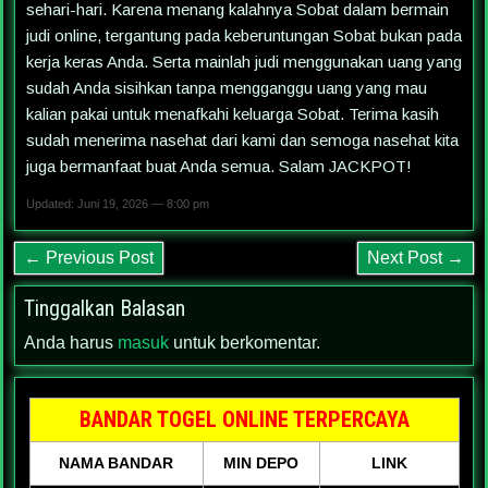
sehari-hari. Karena menang kalahnya Sobat dalam bermain
judi online, tergantung pada keberuntungan Sobat bukan pada
kerja keras Anda. Serta mainlah judi menggunakan uang yang
sudah Anda sisihkan tanpa mengganggu uang yang mau
kalian pakai untuk menafkahi keluarga Sobat. Terima kasih
sudah menerima nasehat dari kami dan semoga nasehat kita
juga bermanfaat buat Anda semua. Salam JACKPOT!
Updated: Juni 19, 2026 — 8:00 pm
← Previous Post
Next Post →
Tinggalkan Balasan
Anda harus
masuk
untuk berkomentar.
BANDAR TOGEL ONLINE TERPERCAYA
NAMA BANDAR
MIN DEPO
LINK