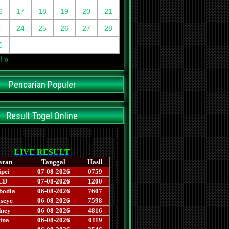
6
17
18
19
20
21
3
24
25
26
27
28
0
l »
Pencarian Populer
Result Togel Online