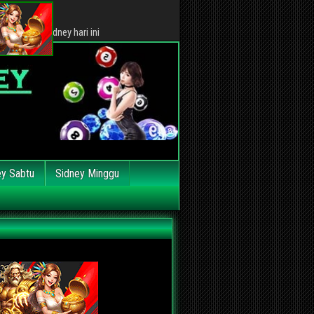
a keluaran sidney hari ini
ey Sabtu
Sidney Minggu