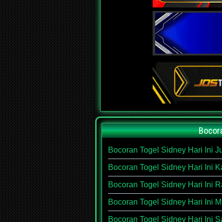
Bocora
Bocoran Togel Sidney Hari Ini 
Bocoran Togel Sidney Hari Ini 
Bocoran Togel Sidney Hari Ini 
Bocoran Togel Sidney Hari Ini 
Bocoran Togel Sidney Hari Ini 