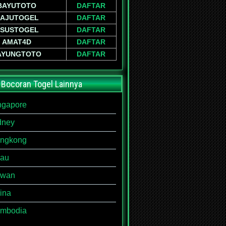
BAYUTOTO
DAFTAR
AJUTOGEL
DAFTAR
SUSTOGEL
DAFTAR
AMAT4D
DAFTAR
AYUNGTOTO
DAFTAR
Bocoran Togel Lainnya
ngapore
dney
ongkong
cau
iwan
ina
ambodia