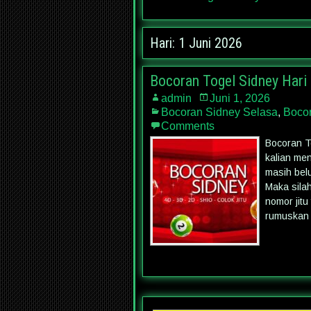
Hari:
1 Juni 2026
Bocoran Togel Sidney Hari 
admin
Juni 1, 2026
Bocoran Sidney Selasa
,
Bocor
Comments
Bocoran T
kalian me
masih belu
Maka silah
nomor jit
rumuskan 