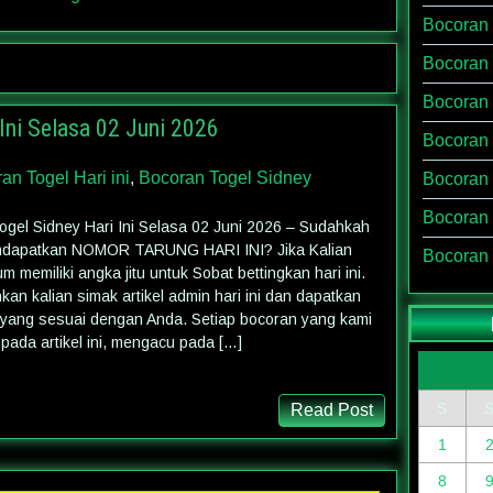
Bocoran
Bocoran
Bocoran 
Ini Selasa 02 Juni 2026
Bocoran 
an Togel Hari ini
,
Bocoran Togel Sidney
Bocoran 
Bocoran 
ogel Sidney Hari Ini Selasa 02 Juni 2026 – Sudahkah
ndapatkan NOMOR TARUNG HARI INI? Jika Kalian
Bocoran 
m memiliki angka jitu untuk Sobat bettingkan hari ini.
kan kalian simak artikel admin hari ini dan dapatkan
u yang sesuai dengan Anda. Setiap bocoran yang kami
pada artikel ini, mengacu pada […]
S
Read Post
1
8