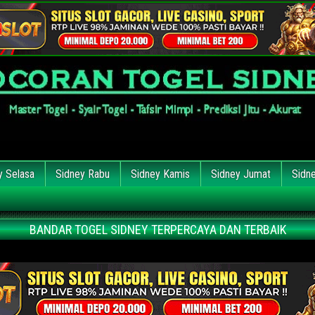
t | prediksi situs agen bandar togel sidney terpercaya | nomor main sidney | dat
y Selasa
Sidney Rabu
Sidney Kamis
Sidney Jumat
Sidn
BANDAR TOGEL SIDNEY TERPERCAYA DAN TERBAIK