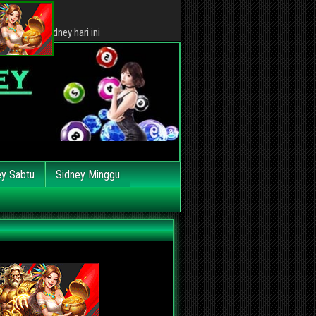
a keluaran sidney hari ini
ey Sabtu
Sidney Minggu