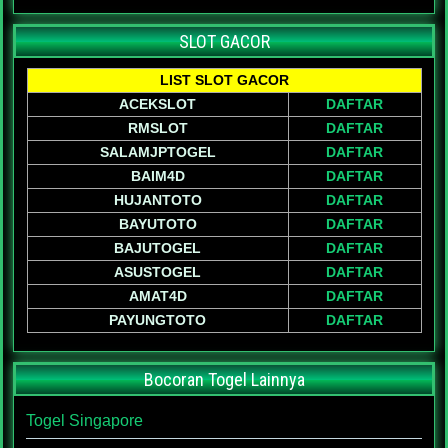
SLOT GACOR
LIST SLOT GACOR
ACEKSLOT
DAFTAR
RMSLOT
DAFTAR
SALAMJPTOGEL
DAFTAR
BAIM4D
DAFTAR
HUJANTOTO
DAFTAR
BAYUTOTO
DAFTAR
BAJUTOGEL
DAFTAR
ASUSTOGEL
DAFTAR
AMAT4D
DAFTAR
PAYUNGTOTO
DAFTAR
Bocoran Togel Lainnya
Togel Singapore