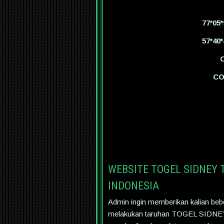
77*05*
57*40*
CO
WEBSITE TOGEL SIDNEY 
INDONESIA
Admin ingin memberikan kalian beb
melakukan taruhan TOGEL SIDNEY 