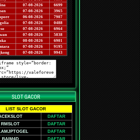
SLOT GACOR
LIST SLOT GACOR
ACEKSLOT
DAFTAR
RMSLOT
DAFTAR
LAMJPTOGEL
DAFTAR
BAIM4D
DAFTAR