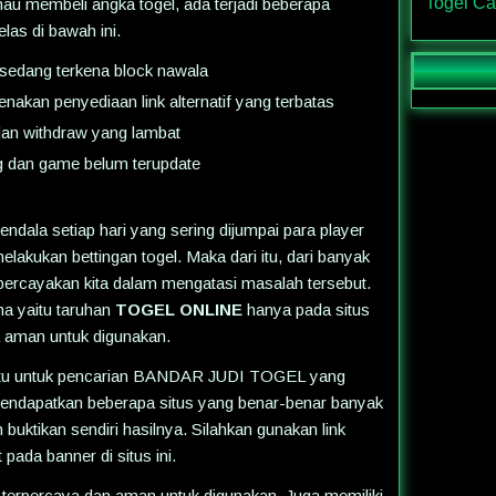
Togel C
u membeli angka togel, ada terjadi beberapa
las di bawah ini.
 sedang terkena block nawala
nakan penyediaan link alternatif yang terbatas
dan withdraw yang lambat
g dan game belum terupdate
kendala setiap hari yang sering dijumpai para player
elakukan bettingan togel. Maka dari itu, dari banyak
rcayakan kita dalam mengatasi masalah tersebut.
a yaitu taruhan
TOGEL ONLINE
hanya pada situs
a aman untuk digunakan.
ktu untuk pencarian BANDAR JUDI TOGEL yang
mendapatkan beberapa situs yang benar-benar banyak
buktikan sendiri hasilnya. Silahkan gunakan link
 pada banner di situs ini.
h terpercaya dan aman untuk digunakan. Juga memiliki