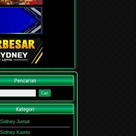
Pencarian
Kategori
Sidney Jumat
 Sidney Kamis