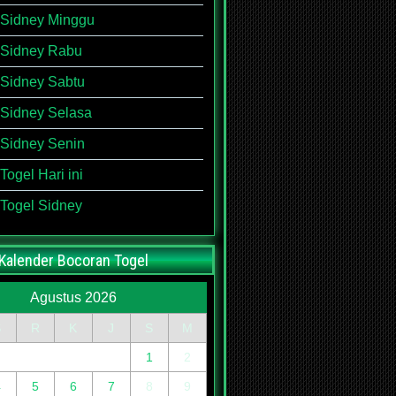
 Sidney Minggu
 Sidney Rabu
Sidney Sabtu
Sidney Selasa
Sidney Senin
Togel Hari ini
Togel Sidney
Kalender Bocoran Togel
Agustus 2026
S
R
K
J
S
M
1
2
4
5
6
7
8
9