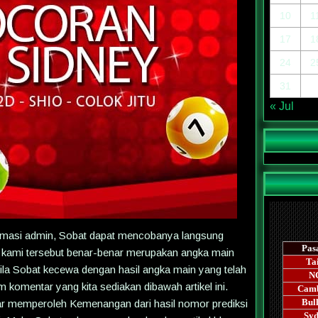
10
1
17
1
24
2
31
« Jul
ormasi admin, Sobat dapat mencobanya langsung
el kami tersebut benar-benar merupakan angka main
bila Sobat kecewa dengan hasil angka main yang telah
om komentar yang kita sediakan dibawah artikel ini.
ar memperoleh Kemenangan dari hasil nomor prediksi