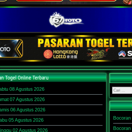
n Togel Online Terbaru
Sabtu 08 Agustus 2026
Jumat 07 Agustus 2026
Kamis 06 Agustus 2026
Bocoran 
Rabu 05 Agustus 2026
Bocoran
Minggu 02 Agustus 2026