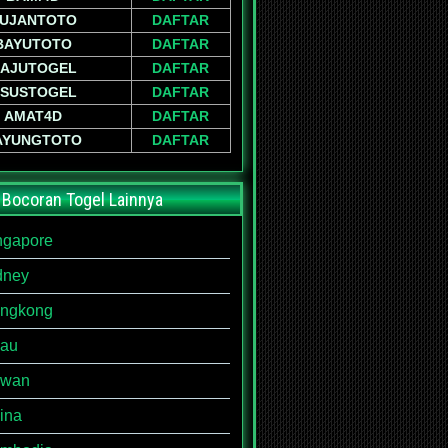
UJANTOTO
DAFTAR
BAYUTOTO
DAFTAR
AJUTOGEL
DAFTAR
SUSTOGEL
DAFTAR
AMAT4D
DAFTAR
AYUNGTOTO
DAFTAR
Bocoran Togel Lainnya
ngapore
dney
ongkong
cau
iwan
ina