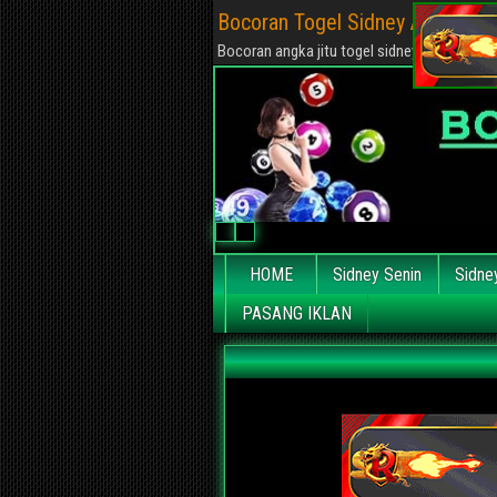
Bocoran Togel Sidney AKURAT
Bocoran angka jitu togel sidney paling akura
HOME
Sidney Senin
Sidne
PASANG IKLAN