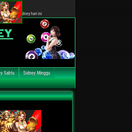
a keluaran sidney hari ini
ey Sabtu
Sidney Minggu