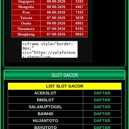
SLOT GACOR
LIST SLOT GACOR
ACEKSLOT
DAFTAR
RMSLOT
DAFTAR
SALAMJPTOGEL
DAFTAR
BAIM4D
DAFTAR
HUJANTOTO
DAFTAR
BAYUTOTO
DAFTAR