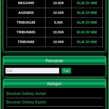
MEGA999
10.000
KLIK DI SINI
AGEN855
10.000
KLIK DI SINI
TRIBUN188
5.000
KLIK DI SINI
TRIBUN885
10.000
KLIK DI SINI
TRIBUN88
10.000
KLIK DI SINI
Pencarian
Kategori
Bocoran Sidney Jumat
Bocoran Sidney Kamis