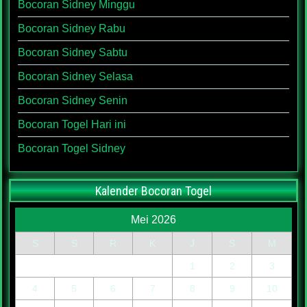
Bocoran Sidney Minggu
Bocoran Sidney Rabu
Bocoran Sidney Sabtu
Bocoran Sidney Selasa
Bocoran Sidney Senin
Bocoran Togel Hari ini
Bocoran Togel Sidney
Kalender Bocoran Togel
Mei 2026
S
S
R
K
J
S
M
1
2
3
4
5
6
7
8
9
10