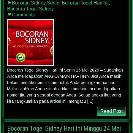
Bocoran Sidney Senin
,
Bocoran Togel Hari ini
,
Bocoran Togel Sidney
Comments
Bocoran Togel Sidney Hari Ini Senin 25 Mei 2026 – Sudahkah
Anda mendapatkan ANGKA MAIN HARI INI? Jika Anda masih
belum memiliki nomor main untuk Anda bettingkan hari ini.
Maka silahkan Anda simak artikel kami hari ini dan dapatkan
nomor jitu yang sesuai dengan Anda. Setiap angka ikut yang
kita rangkumkan pada artikel ini, mengacu […]
Read Post
Bocoran Togel Sidney Hari Ini Minggu 24 Mei