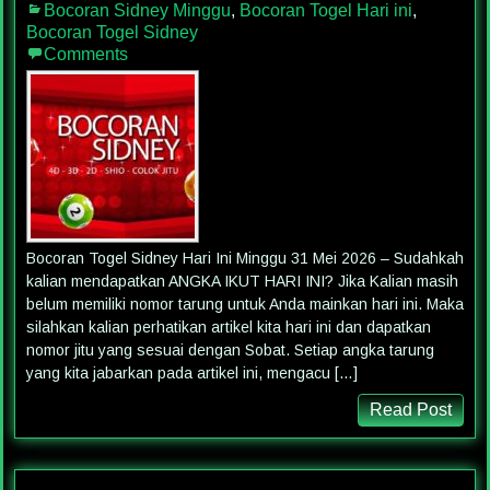
Bocoran Sidney Minggu
,
Bocoran Togel Hari ini
,
Bocoran Togel Sidney
Comments
Bocoran Togel Sidney Hari Ini Minggu 31 Mei 2026 – Sudahkah
kalian mendapatkan ANGKA IKUT HARI INI? Jika Kalian masih
belum memiliki nomor tarung untuk Anda mainkan hari ini. Maka
silahkan kalian perhatikan artikel kita hari ini dan dapatkan
nomor jitu yang sesuai dengan Sobat. Setiap angka tarung
yang kita jabarkan pada artikel ini, mengacu […]
Read Post