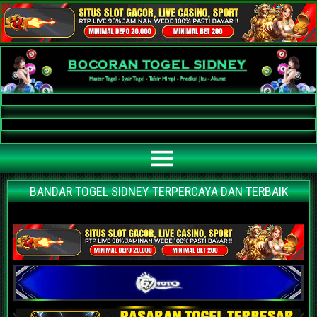
Bocoran Togel Sidney AKURAT
Bocoran angka jitu togel sidney paling akurat | prediksi situs agen bandar
togel sidney terpercaya | nomor main sidney | data keluaran sidney hari ini
BANDAR TOGEL SIDNEY TERPERCAYA DAN TERBAIK