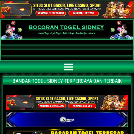
Bocoran Togel Sidney AKURAT
Bocoran angka jitu togel sidney paling akurat | prediksi situs agen bandar
togel sidney terpercaya | nomor main sidney | data keluaran sidney hari ini
BANDAR TOGEL SIDNEY TERPERCAYA DAN TERBAIK