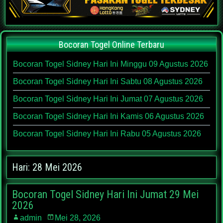
Bocoran Togel Online Terbaru
Bocoran Togel Sidney Hari Ini Minggu 09 Agustus 2026
Bocoran Togel Sidney Hari Ini Sabtu 08 Agustus 2026
Bocoran Togel Sidney Hari Ini Jumat 07 Agustus 2026
Bocoran Togel Sidney Hari Ini Kamis 06 Agustus 2026
Bocoran Togel Sidney Hari Ini Rabu 05 Agustus 2026
Hari:
28 Mei 2026
Bocoran Togel Sidney Hari Ini Jumat 29 Mei
2026
admin
Mei 28, 2026