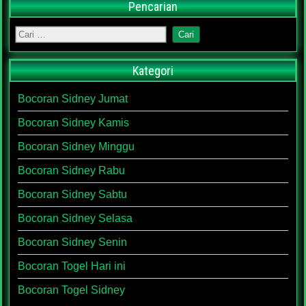
Pencarian
Kategori
Bocoran Sidney Jumat
Bocoran Sidney Kamis
Bocoran Sidney Minggu
Bocoran Sidney Rabu
Bocoran Sidney Sabtu
Bocoran Sidney Selasa
Bocoran Sidney Senin
Bocoran Togel Hari ini
Bocoran Togel Sidney