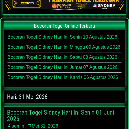
Bocoran Togel Online Terbaru
Bocoran Togel Sidney Hari Ini Senin 10 Agustus 2026
Bocoran Togel Sidney Hari Ini Minggu 09 Agustus 2026
Bocoran Togel Sidney Hari Ini Sabtu 08 Agustus 2026
Bocoran Togel Sidney Hari Ini Jumat 07 Agustus 2026
Bocoran Togel Sidney Hari Ini Kamis 06 Agustus 2026
Hari:
31 Mei 2026
Bocoran Togel Sidney Hari Ini Senin 01 Juni
2026
admin
Mei 31, 2026