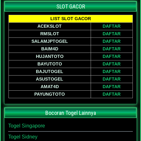
SLOT GACOR
LIST SLOT GACOR
ACEKSLOT
DAFTAR
RMSLOT
DAFTAR
SALAMJPTOGEL
DAFTAR
BAIM4D
DAFTAR
HUJANTOTO
DAFTAR
BAYUTOTO
DAFTAR
BAJUTOGEL
DAFTAR
ASUSTOGEL
DAFTAR
AMAT4D
DAFTAR
PAYUNGTOTO
DAFTAR
Bocoran Togel Lainnya
Togel Singapore
Togel Sidney