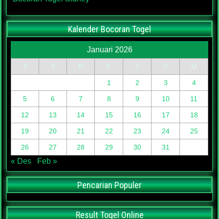
Kalender Bocoran Togel
Januari 2026
S
S
R
K
J
S
M
1
2
3
4
5
6
7
8
9
10
11
12
13
14
15
16
17
18
19
20
21
22
23
24
25
26
27
28
29
30
31
« Des
Feb »
Pencarian Populer
Result Togel Online