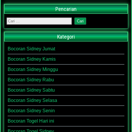
Pencarian
Kategori
Bocoran Sidney Jumat
Bocoran Sidney Kamis
Bocoran Sidney Minggu
Bocoran Sidney Rabu
Bocoran Sidney Sabtu
Bocoran Sidney Selasa
Bocoran Sidney Senin
Bocoran Togel Hari ini
Bocoran Togel Sidney