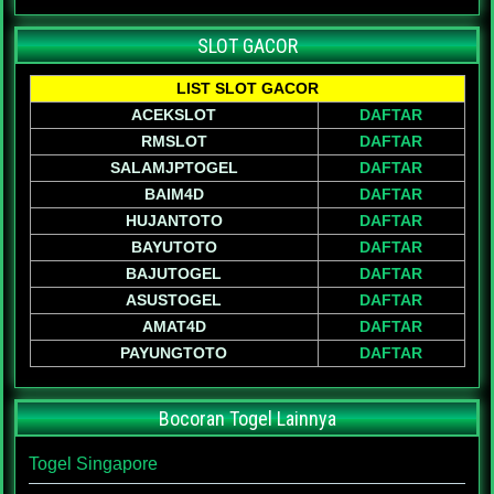
SLOT GACOR
LIST SLOT GACOR
ACEKSLOT
DAFTAR
RMSLOT
DAFTAR
SALAMJPTOGEL
DAFTAR
BAIM4D
DAFTAR
HUJANTOTO
DAFTAR
BAYUTOTO
DAFTAR
BAJUTOGEL
DAFTAR
ASUSTOGEL
DAFTAR
AMAT4D
DAFTAR
PAYUNGTOTO
DAFTAR
Bocoran Togel Lainnya
Togel Singapore