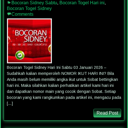
Bocoran Sidney Sabtu
,
Bocoran Togel Hari ini
,
Bocoran Togel Sidney
Comments
Bocoran Togel Sidney Hari Ini Sabtu 03 Januari 2026 –
Sudahkah kalian memperoleh NOMOR IKUT HARI INI? Bila
Anda masih belum memiliki angka ikut untuk Sobat bettingkan
hari ini. Maka silahkan kalian perhatikan artikel kami hari ini
dan dapatkan nomor main yang cocok dengan Sobat. Setiap
bocoran yang kami rangkumkan pada artikel ini, mengacu pada
[…]
Read Post