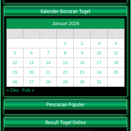
Kalender Bocoran Togel
Januari 2026
S
S
R
K
J
S
M
1
2
3
4
5
6
7
8
9
10
11
12
13
14
15
16
17
18
19
20
21
22
23
24
25
26
27
28
29
30
31
« Des
Feb »
Pencarian Populer
Result Togel Online