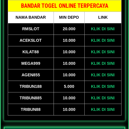
BANDAR TOGEL ONLINE TERPERCAYA
NAMA BANDAR
MIN DEPO
LINK
RMSLOT
20.000
KLIK DI SINI
ACEKSLOT
10.000
KLIK DI SINI
KILAT88
10.000
KLIK DI SINI
MEGA999
10.000
KLIK DI SINI
AGEN855
10.000
KLIK DI SINI
TRIBUN188
5.000
KLIK DI SINI
TRIBUN885
10.000
KLIK DI SINI
TRIBUN88
10.000
KLIK DI SINI