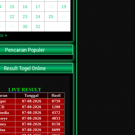
4
15
16
17
18
19
1
22
23
24
25
26
8
29
30
31
u »
Pencarian Populer
Result Togel Online