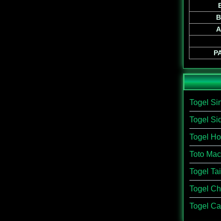
B
A
P
Togel Si
Togel Si
Togel H
Toto Ma
Togel Ta
Togel Ch
Togel C