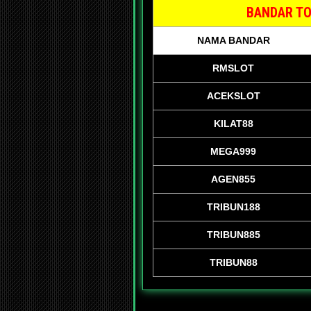
BANDAR TO
NAMA BANDAR
RMSLOT
ACEKSLOT
KILAT88
MEGA999
AGEN855
TRIBUN188
TRIBUN885
TRIBUN88