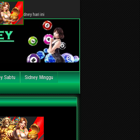
a keluaran sidney hari ini
ey Sabtu
Sidney Minggu