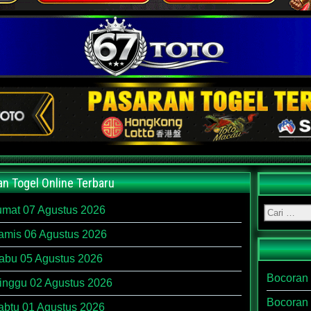
n Togel Online Terbaru
Jumat 07 Agustus 2026
Kamis 06 Agustus 2026
Rabu 05 Agustus 2026
Bocoran 
Minggu 02 Agustus 2026
Bocoran
Sabtu 01 Agustus 2026