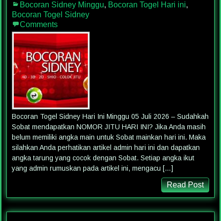
Bocoran Sidney Minggu
,
Bocoran Togel Hari ini
,
Bocoran Togel Sidney
Comments
Bocoran Togel Sidney Hari Ini Minggu 05 Juli 2026 – Sudahkah
Sobat mendapatkan NOMOR JITU HARI INI? Jika Anda masih
belum memiliki angka main untuk Sobat mainkan hari ini. Maka
silahkan Anda perhatikan artikel admin hari ini dan dapatkan
angka tarung yang cocok dengan Sobat. Setiap angka ikut
yang admin rumuskan pada artikel ini, mengacu […]
Read Post