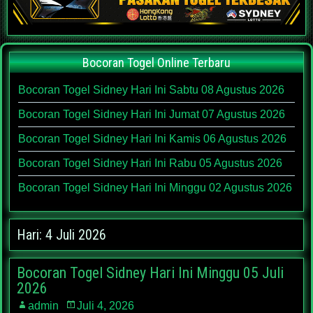
Bocoran Togel Online Terbaru
Bocoran Togel Sidney Hari Ini Sabtu 08 Agustus 2026
Bocoran Togel Sidney Hari Ini Jumat 07 Agustus 2026
Bocoran Togel Sidney Hari Ini Kamis 06 Agustus 2026
Bocoran Togel Sidney Hari Ini Rabu 05 Agustus 2026
Bocoran Togel Sidney Hari Ini Minggu 02 Agustus 2026
Hari:
4 Juli 2026
Bocoran Togel Sidney Hari Ini Minggu 05 Juli
2026
admin
Juli 4, 2026