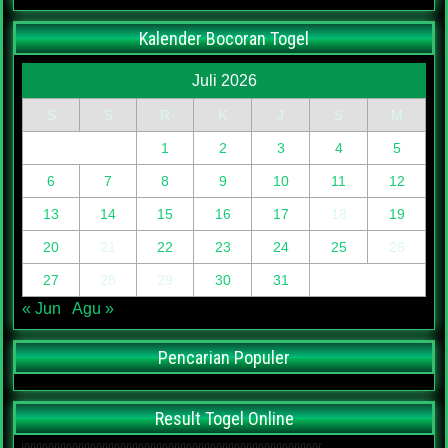
Kalender Bocoran Togel
Juli 2026
S
S
R
K
J
S
M
1
2
3
4
5
6
7
8
9
10
11
12
13
14
15
16
17
18
19
20
21
22
23
24
25
26
27
28
29
30
31
« Jun
Agu »
Pencarian Populer
Result Togel Online