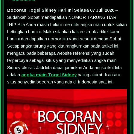
Bocoran Togel Sidney Hari Ini Selasa 07 Juli 2026
–
Sudahkah Sobat mendapatkan NOMOR TARUNG HARI
INI? Bila Anda masih belum memiliki angka main untuk kalian
bettingkan hari ini. Maka silahkan kalian simak artikel kami
hari ini dan dapatkan nomor jitu yang sesuai dengan Sobat.
Setiap angka tarung yang kita rangkumkan pada artikel ini,
mengacu pada beberapa website referensi yang sudah
terpercaya sebagai situs yang menyediakan angka main
Sidney akurat. Jadi kita dapat jaminkan Anda angka ikut kita
adalah
angka main Togel Sidney
paling akurat di antara
situs penyedia bocoran yang ada di Indonesia saat ini.