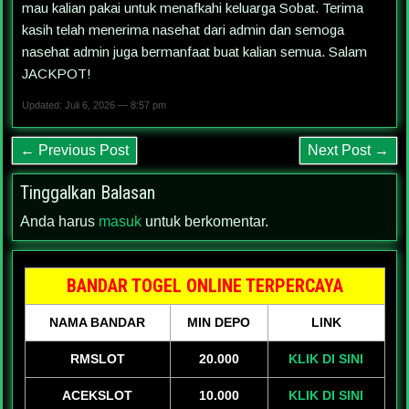
mau kalian pakai untuk menafkahi keluarga Sobat. Terima
kasih telah menerima nasehat dari admin dan semoga
nasehat admin juga bermanfaat buat kalian semua. Salam
JACKPOT!
Updated: Juli 6, 2026 — 8:57 pm
← Previous Post
Next Post →
Tinggalkan Balasan
Anda harus
masuk
untuk berkomentar.
BANDAR TOGEL ONLINE TERPERCAYA
NAMA BANDAR
MIN DEPO
LINK
RMSLOT
20.000
KLIK DI SINI
ACEKSLOT
10.000
KLIK DI SINI