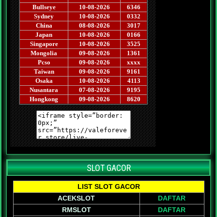
SLOT GACOR
LIST SLOT GACOR
ACEKSLOT
DAFTAR
RMSLOT
DAFTAR