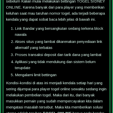
sebelum Kalian mulai melakukan bettingan TOGEL SIDNEY
ONLINE. Karena banyak dari para player yang memberikan
keluhan saat mau taruhan nomor togel, ada terjadi beberapa
kendala yang dapat sobat baca lebih jelas di bawah ini.
Link Bandar yang bersangkutan sedang terkena block
nawala
Akses situs yang lambat dikarenakan penyediaan link
alternatif yang terbatas
Proses transaksi deposit dan tarik dana yang lambat
Aplikasi yang tidak mendukung dan sistem belum
terupdate
Mengalami limit bettingan
Kondisi-kondisi di atas ini menjadi kendala setiap hari yang
sering dijumpai para player togel online sewaktu sedang ingin
melakukan pembelian togel. Maka dari itu, dari banyak
masukkan pemain yang sudah mempercayakan kita dalam
mengatasi masalah tersebut. Maka kita memberikan solusi