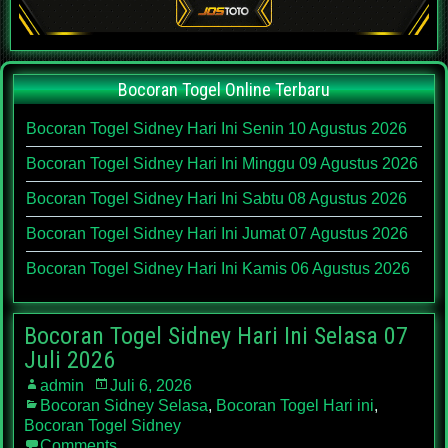
Bocoran Togel Online Terbaru
Bocoran Togel Sidney Hari Ini Senin 10 Agustus 2026
Bocoran Togel Sidney Hari Ini Minggu 09 Agustus 2026
Bocoran Togel Sidney Hari Ini Sabtu 08 Agustus 2026
Bocoran Togel Sidney Hari Ini Jumat 07 Agustus 2026
Bocoran Togel Sidney Hari Ini Kamis 06 Agustus 2026
Bocoran Togel Sidney Hari Ini Selasa 07
Juli 2026
admin
Juli 6, 2026
Bocoran Sidney Selasa
,
Bocoran Togel Hari ini
,
Bocoran Togel Sidney
Comments