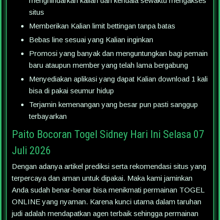
menghindarkan kalian dari kendala sewaktu mengakses
situs
Memberikan Kalian limit bettingan tanpa batas
Bebas line sesuai yang Kalian inginkan
Promosi yang banyak dan menguntungkan bagi pemain
baru ataupun member yang telah lama bergabung
Menyediakan aplikasi yang dapat Kalian download 1 kali
bisa di pakai seumur hidup
Terjamin kemenangan yang besar pun pasti sanggup
terbayarkan
Paito Bocoran Togel Sidney Hari Ini Selasa 07
Juli 2026
Dengan adanya artikel prediksi serta rekomendasi situs yang
terpercaya dan aman untuk dipakai. Maka kami jaminkan
Anda sudah benar-benar bisa menikmati permainan TOGEL
ONLINE yang nyaman. Karena kunci utama dalam taruhan
judi adalah mendapatkan agen terbaik sehingga permainan