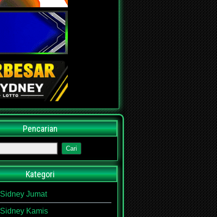
Pencarian
Kategori
Sidney Jumat
 Sidney Kamis