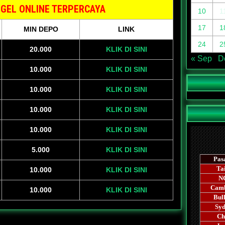
GEL ONLINE TERPERCAYA
10
1
17
1
MIN DEPO
LINK
24
2
20.000
KLIK DI SINI
« Sep
D
10.000
KLIK DI SINI
10.000
KLIK DI SINI
10.000
KLIK DI SINI
10.000
KLIK DI SINI
5.000
KLIK DI SINI
10.000
KLIK DI SINI
10.000
KLIK DI SINI