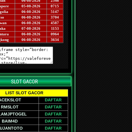
SLOT GACOR
LIST SLOT GACOR
ACEKSLOT
DAFTAR
RMSLOT
DAFTAR
LAMJPTOGEL
DAFTAR
BAIM4D
DAFTAR
UJANTOTO
DAFTAR