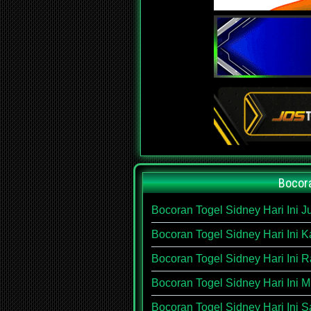
Bocora
Bocoran Togel Sidney Hari Ini 
Bocoran Togel Sidney Hari Ini 
Bocoran Togel Sidney Hari Ini 
Bocoran Togel Sidney Hari Ini 
Bocoran Togel Sidney Hari Ini 