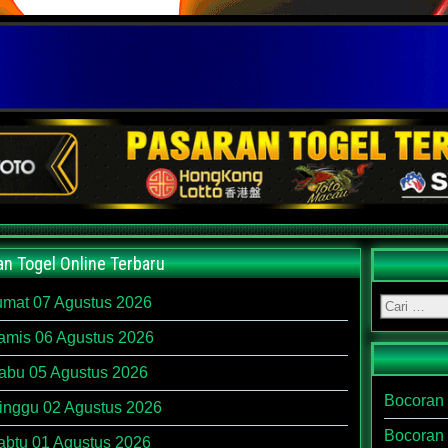
n Togel Online Terbaru
Jumat 07 Agustus 2026
Kamis 06 Agustus 2026
Rabu 05 Agustus 2026
Bocoran 
Minggu 02 Agustus 2026
Bocoran
Sabtu 01 Agustus 2026