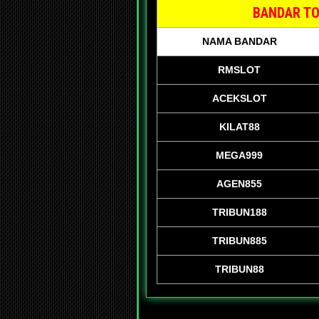
BANDAR TO
NAMA BANDAR
RMSLOT
ACEKSLOT
KILAT88
MEGA999
AGEN855
TRIBUN188
TRIBUN885
TRIBUN88