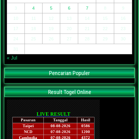
3
4
5
6
7
8
9
10
11
12
13
14
15
16
17
18
19
20
21
22
23
24
25
26
27
28
29
30
31
« Jul
Pencarian Populer
Result Togel Online