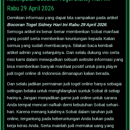
Rabu 29 April 2026
Demikian informasi yang dapat kita sampaikan pada artikel
Bocoran Togel Sidney Hari Ini Rabu 29 April 2026
.
Semoga artikel ini benar-benar memberikan Sobat manfaat
yang positif serta memberikan keuntungan kepada Kalian
semua yang sudah membacanya. Silakan baca kembali
artikel admin yang selanjutnya. Dan selalu dukung visi serta
misi kami dalam mewujudkan sebuah website informasi yang
bisa memberikan banyak manfaat positif untuk para player
judi togel online di Indonesia dimanapun kalian berada.
Dan selalu jadikan permainan judi togel online hanya sebagai
selingan belaka untuk menghilangkan suntuk Sobat di setiap
harinya. Jangan menjadikan game judi online untuk sarana
Anda tempat mencari nafkah demi kebutuhan Sobat sehari-
hari. Karena menang kalahnya Sobat dalam taruhan judi
online, tergantung pada keberuntungan Anda bukan pada
kerja keras Anda. Serta mainlah judi memakai uang yang