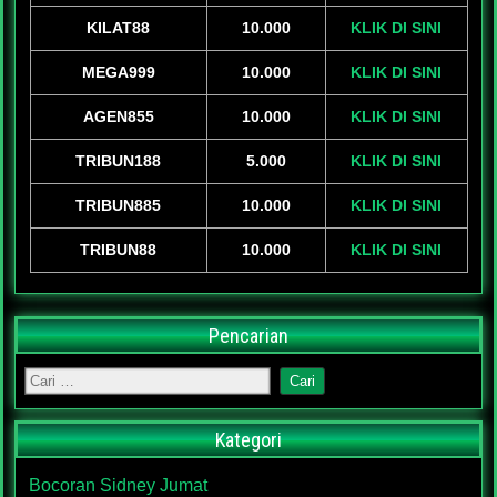
KILAT88
10.000
KLIK DI SINI
MEGA999
10.000
KLIK DI SINI
AGEN855
10.000
KLIK DI SINI
TRIBUN188
5.000
KLIK DI SINI
TRIBUN885
10.000
KLIK DI SINI
TRIBUN88
10.000
KLIK DI SINI
Pencarian
Kategori
Bocoran Sidney Jumat