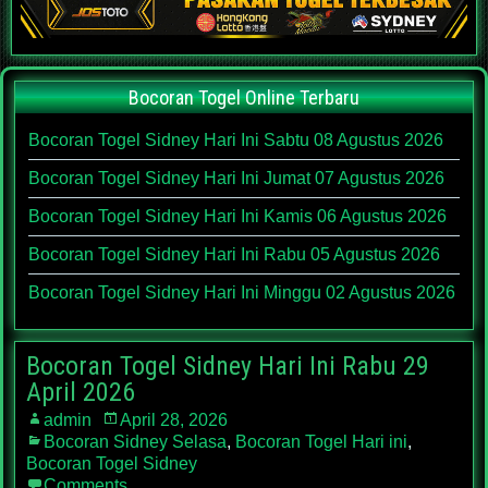
Bocoran Togel Online Terbaru
Bocoran Togel Sidney Hari Ini Sabtu 08 Agustus 2026
Bocoran Togel Sidney Hari Ini Jumat 07 Agustus 2026
Bocoran Togel Sidney Hari Ini Kamis 06 Agustus 2026
Bocoran Togel Sidney Hari Ini Rabu 05 Agustus 2026
Bocoran Togel Sidney Hari Ini Minggu 02 Agustus 2026
Bocoran Togel Sidney Hari Ini Rabu 29
April 2026
admin
April 28, 2026
Bocoran Sidney Selasa
,
Bocoran Togel Hari ini
,
Bocoran Togel Sidney
Comments