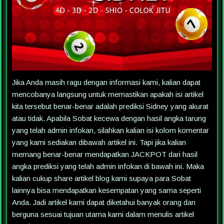
Jika Anda masih ragu dengan informasi kami, kalian dapat
mencobanya langsung untuk memastikan apakah isi artikel
kita tersebut benar-benar adalah prediksi Sidney yang akurat
atau tidak. Apabila Sobat kecewa dengan hasil angka tarung
yang telah admin infokan, silahkan kalian isi kolom komentar
yang kami sediakan dibawah artikel ini. Tapi jika kalian
memang benar-benar mendapatkan JACKPOT dari hasil
angka prediksi yang telah admin infokan di bawah ini. Maka
kalian cukup share artikel blog kami supaya para Sobat
lainnya bisa mendapatkan kesempatan yang sama seperti
Anda. Jadi artikel kami dapat diketahui banyak orang dan
berguna sesuai tujuan utama kami dalam menulis artikel