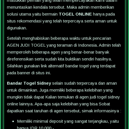
masukkan pemain yang telah mempercayakan kami dalam
menuntaskan kendala tersebut. Maka admin memberikan
solusi utama yaitu bermain
TOGEL ONLINE
hanya pada
situs rekomendasi yang telah terpercaya serta aman untuk
digunakan.
Setelah menghabiskan beberapa waktu untuk pencarian
AGEN JUDI TOGEL yang teraman di Indonesia. Admin telah
memperoleh beberapa agen yang benar-benar banyak
direferensikan serta sudah kita buktikan sendiri hasilnya.
Silahkan gunakan link alternatif bandar togel yang terdapat
pada banner di situs ini.
Bandar Togel Sidney
selain sudah terpercaya dan aman
untuk dimainkan. Juga memiliki beberapa kelebihan yang
mungkin tidak dapat Kalian temukan di agen judi togel sidney
online lainnya. Apa-apa saja kelebihan yang bisa Sobat
dapatkan saat taruhan di agen tersebut, simak informasinya :
Memiliki minimal deposit yang sangat terjangkau, yaitu
hanya IDR 10.000,-