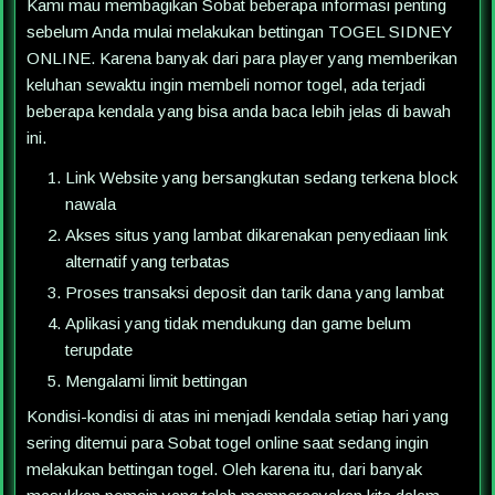
Kami mau membagikan Sobat beberapa informasi penting
sebelum Anda mulai melakukan bettingan TOGEL SIDNEY
ONLINE. Karena banyak dari para player yang memberikan
keluhan sewaktu ingin membeli nomor togel, ada terjadi
beberapa kendala yang bisa anda baca lebih jelas di bawah
ini.
Link Website yang bersangkutan sedang terkena block
nawala
Akses situs yang lambat dikarenakan penyediaan link
alternatif yang terbatas
Proses transaksi deposit dan tarik dana yang lambat
Aplikasi yang tidak mendukung dan game belum
terupdate
Mengalami limit bettingan
Kondisi-kondisi di atas ini menjadi kendala setiap hari yang
sering ditemui para Sobat togel online saat sedang ingin
melakukan bettingan togel. Oleh karena itu, dari banyak