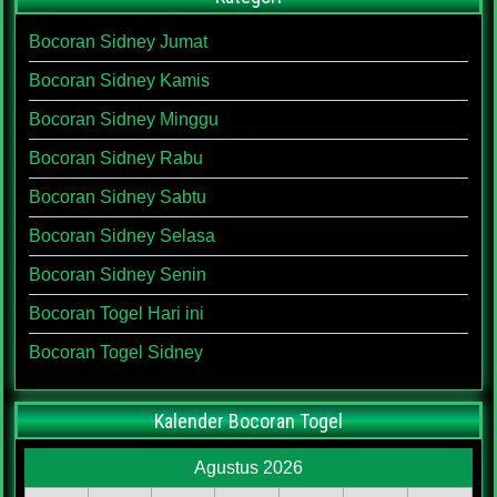
Bocoran Sidney Jumat
Bocoran Sidney Kamis
Bocoran Sidney Minggu
Bocoran Sidney Rabu
Bocoran Sidney Sabtu
Bocoran Sidney Selasa
Bocoran Sidney Senin
Bocoran Togel Hari ini
Bocoran Togel Sidney
Kalender Bocoran Togel
Agustus 2026