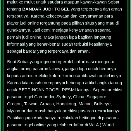
mulut ke mulut untuk saudara ataupun kawan-kawan Sobat
tentang
BANDAR JUDI TOGEL
yang terpercaya dan aman
tersebut ya. Karena kekecewaan dan kenyamanan para
player judi online tergantung pada pilihan situs yang mau di
gunakannya. Jadi demi menjaga kenyamanan sesama
pemain judi online. Maka jangan lupa bagikan langsung
informasi yang benar-benar sudah terbukti keasliannya
sebagai bandar yang terpercaya dan aman.
Buat Sobat yang ingin memperoleh informasi mengenai
angka tarung pasaran lainnya, jangan lupa untuk bertanya
kepada admin melalui kolom komentar dibawah artikel ini ya.
Karena kita masih mempunyai beberapa artikel angka tarung
untuk BETTINGAN TOGEL RESMI lainnya. Seperti prediksi
pasaran togel Cambodia, Sydney, China, Singapore,
Oregon, Taiwan, Croatia, Hongkong, Macau, Bullseye,
Myanmar dan masih banyak prediksi pasaran resmi lainnya.
Pastikan juga Anda hanya melakukan bettingan di pasaran-
pasaran togel online yang telah terdaftar di WLA ( World