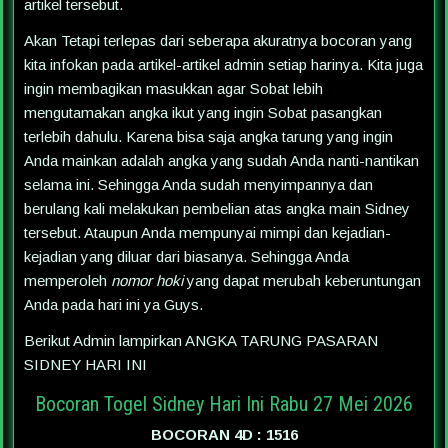
artikel tersebut.
Akan Tetapi terlepas dari seberapa akuratnya bocoran yang
kita infokan pada artikel-artikel admin setiap harinya. Kita juga
ingin membagikan masukkan agar Sobat lebih
mengutamakan angka ikut yang ingin Sobat pasangkan
terlebih dahulu. Karena bisa saja angka tarung yang ingin
Anda mainkan adalah angka yang sudah Anda nanti-nantikan
selama ini. Sehingga Anda sudah menyimpannya dan
berulang kali melakukan pembelian atas angka main Sidney
tersebut. Ataupun Anda mempunyai mimpi dan kejadian-
kejadian yang diluar dari biasanya. Sehingga Anda
memperoleh
nomor hoki
yang dapat merubah keberuntungan
Anda pada hari ini ya Guys.
Berikut Admin lampirkan ANGKA TARUNG PASARAN
SIDNEY HARI INI
Bocoran Togel Sidney Hari Ini Rabu 27 Mei 2026
BOCORAN 4D : 1516