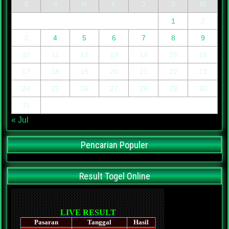
S
S
R
K
J
S
M
1
2
3
4
5
6
7
8
9
10
11
12
13
14
15
16
17
18
19
20
21
22
23
24
25
26
27
28
29
30
31
« Jul
Pencarian Populer
Result Togel Online