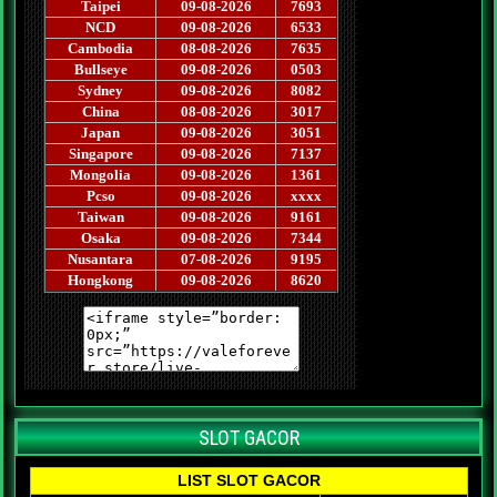
SLOT GACOR
LIST SLOT GACOR