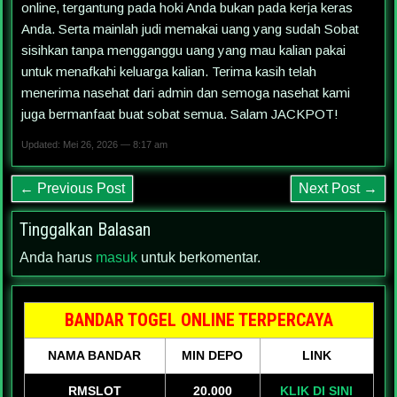
online, tergantung pada hoki Anda bukan pada kerja keras
Anda. Serta mainlah judi memakai uang yang sudah Sobat
sisihkan tanpa mengganggu uang yang mau kalian pakai
untuk menafkahi keluarga kalian. Terima kasih telah
menerima nasehat dari admin dan semoga nasehat kami
juga bermanfaat buat sobat semua. Salam JACKPOT!
Updated: Mei 26, 2026 — 8:17 am
← Previous Post
Next Post →
Tinggalkan Balasan
Anda harus
masuk
untuk berkomentar.
BANDAR TOGEL ONLINE TERPERCAYA
NAMA BANDAR
MIN DEPO
LINK
RMSLOT
20.000
KLIK DI SINI