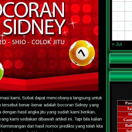
10
1
17
1
24
2
31
« Jul
ormasi kami, Sobat dapat mencobanya langsung untuk
in tersebut benar-benar adalah bocoran Sidney yang
a dengan hasil angka jitu yang sudah kami berikan,
ng kami sediakan dibawah artikel ini. Tapi bila kalian
menangan dari hasil nomor prediksi yang telah kita