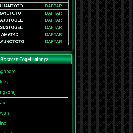
UJANTOTO
DAFTAR
BAYUTOTO
DAFTAR
AJUTOGEL
DAFTAR
SUSTOGEL
DAFTAR
AMAT4D
DAFTAR
AYUNGTOTO
DAFTAR
Bocoran Togel Lainnya
ngapore
dney
ongkong
cau
iwan
ina