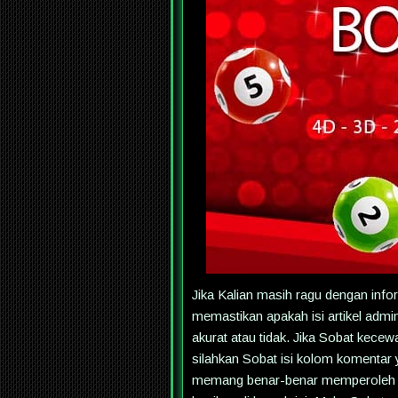
Jika Kalian masih ragu dengan inf
memastikan apakah isi artikel adm
akurat atau tidak. Jika Sobat kecew
silahkan Sobat isi kolom komentar ya
memang benar-benar memperoleh Ke