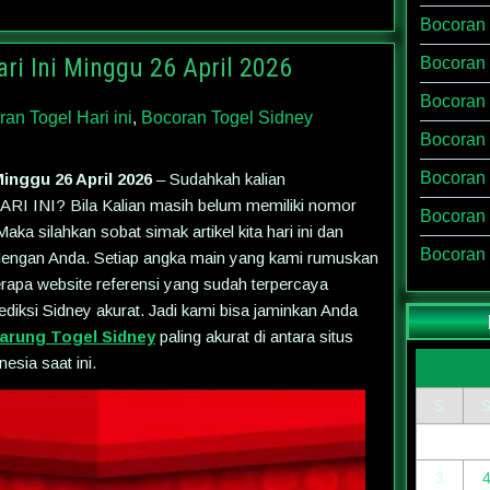
Bocoran
ri Ini Minggu 26 April 2026
Bocoran
Bocoran 
an Togel Hari ini
,
Bocoran Togel Sidney
Bocoran 
Bocoran 
inggu 26 April 2026
– Sudahkah kalian
INI? Bila Kalian masih belum memiliki nomor
Bocoran 
aka silahkan sobat simak artikel kita hari ini dan
Bocoran 
dengan Anda. Setiap angka main yang kami rumuskan
erapa website referensi yang sudah terpercaya
diksi Sidney akurat. Jadi kami bisa jaminkan Anda
arung Togel Sidney
paling akurat di antara situs
esia saat ini.
S
3