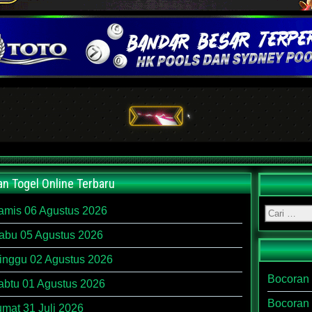
n Togel Online Terbaru
Kamis 06 Agustus 2026
Rabu 05 Agustus 2026
Minggu 02 Agustus 2026
Bocoran 
Sabtu 01 Agustus 2026
Bocoran
umat 31 Juli 2026