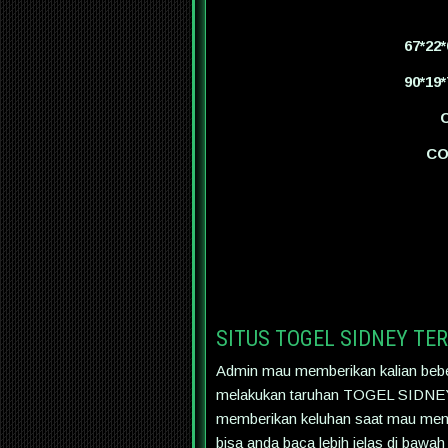
67*22*
90*19*
CO
SITUS TOGEL SIDNEY TE
Admin mau memberikan kalian beber
melakukan taruhan TOGEL SIDNEY
memberikan keluhan saat mau membe
bisa anda baca lebih jelas di bawah 