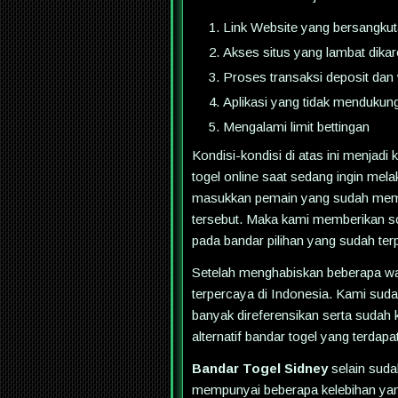
Link Website yang bersangkut
Akses situs yang lambat dikare
Proses transaksi deposit dan
Aplikasi yang tidak mendukun
Mengalami limit bettingan
Kondisi-kondisi di atas ini menjadi 
togel online saat sedang ingin melak
masukkan pemain yang sudah mem
tersebut. Maka kami memberikan so
pada bandar pilihan yang sudah te
Setelah menghabiskan beberapa w
terpercaya di Indonesia. Kami sud
banyak direferensikan serta sudah k
alternatif bandar togel yang terdapat
Bandar Togel Sidney
selain suda
mempunyai beberapa kelebihan yang 