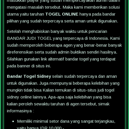
masukkan player yang sudah mempercayakan admin dalam
mengatasi masalah tersebut. Maka kami memberikan solusi
utama yaitu taruhan
TOGEL ONLINE
hanya pada bandar
pilihan yang sudah terpercaya serta aman untuk digunakan.
Setelah menghabiskan banyak waktu untuk pencarian
BANDAR JUDI TOGEL yang terpercaya di Indonesia. Kami
sudah memperoleh beberapa agen yang benar-benar banyak
direferensikan serta sudah admin buktikan sendiri hasilnya.
Silahkan gunakan link alternatif bandar togel yang terdapat
pada banner di situs ini.
Bandar Togel Sidney
selain sudah terpercaya dan aman
untuk digunakan. Juga mempunyai beberapa kelebihan yang
mungkin tidak bisa Kalian temukan di situs-situs judi togel
sidney online lainnya. Apa-apa saja kelebihan yang bisa
kalian peroleh sewaktu taruhan di agen tersebut, simak
informasinya :
Memiliki minimal setor dana yang sangat terjangkau,
yaitu hanya IDR 10.000,-