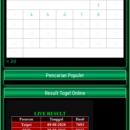
1
2
3
4
5
6
7
8
9
10
11
12
13
14
15
16
17
18
19
20
21
22
23
24
25
26
27
28
29
30
31
« Jul
Pencarian Populer
Result Togel Online