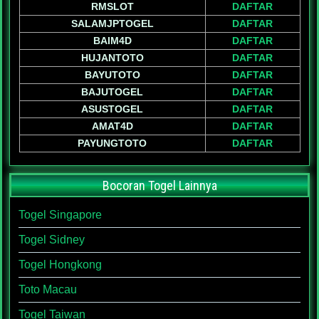
RMSLOT
DAFTAR
SALAMJPTOGEL
DAFTAR
BAIM4D
DAFTAR
HUJANTOTO
DAFTAR
BAYUTOTO
DAFTAR
BAJUTOGEL
DAFTAR
ASUSTOGEL
DAFTAR
AMAT4D
DAFTAR
PAYUNGTOTO
DAFTAR
Bocoran Togel Lainnya
Togel Singapore
Togel Sidney
Togel Hongkong
Toto Macau
Togel Taiwan