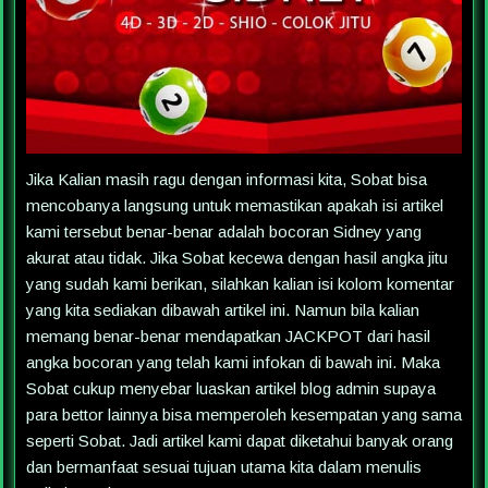
Jika Kalian masih ragu dengan informasi kita, Sobat bisa
mencobanya langsung untuk memastikan apakah isi artikel
kami tersebut benar-benar adalah bocoran Sidney yang
akurat atau tidak. Jika Sobat kecewa dengan hasil angka jitu
yang sudah kami berikan, silahkan kalian isi kolom komentar
yang kita sediakan dibawah artikel ini. Namun bila kalian
memang benar-benar mendapatkan JACKPOT dari hasil
angka bocoran yang telah kami infokan di bawah ini. Maka
Sobat cukup menyebar luaskan artikel blog admin supaya
para bettor lainnya bisa memperoleh kesempatan yang sama
seperti Sobat. Jadi artikel kami dapat diketahui banyak orang
dan bermanfaat sesuai tujuan utama kita dalam menulis