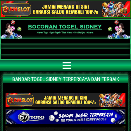
Bocoran Togel Sidney AKURAT
Bocoran angka jitu togel sidney paling akurat | prediksi situs agen bandar
togel sidney terpercaya | nomor main sidney | data keluaran sidney hari ini
BANDAR TOGEL SIDNEY TERPERCAYA DAN TERBAIK