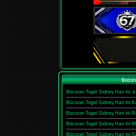
Bocora
Bocoran Togel Sidney Hari Ini 
Bocoran Togel Sidney Hari Ini 
Bocoran Togel Sidney Hari Ini 
Bocoran Togel Sidney Hari Ini 
Bocoran Togel Sidney Hari Ini 