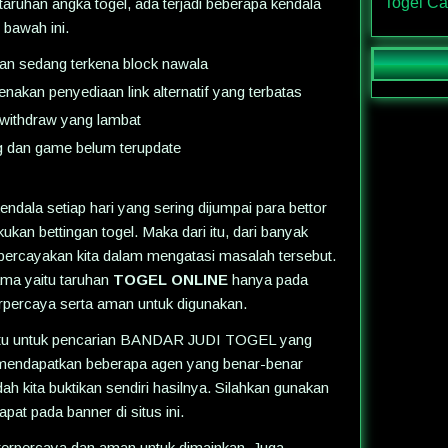
Togel C
aruhan angka togel, ada terjadi beberapa kendala
 bawah ini.
an sedang terkena block nawala
nakan penyediaan link alternatif yang terbatas
 withdraw yang lambat
g dan game belum terupdate
kendala setiap hari yang sering dijumpai para bettor
ukan bettingan togel. Maka dari itu, dari banyak
rcayakan kita dalam mengatasi masalah tersebut.
ma yaitu taruhan
TOGEL ONLINE
hanya pada
rpercaya serta aman untuk digunakan.
ktu untuk pencarian BANDAR JUDI TOGEL yang
h mendapatkan beberapa agen yang benar-benar
h kita buktikan sendiri hasilnya. Silahkan gunakan
dapat pada banner di situs ini.
terpercaya dan aman untuk dimainkan. Juga