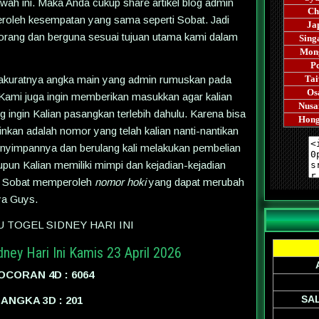
awah ini. Maka Anda cukup share artikel blog admin
eroleh kesempatan yang sama seperti Sobat. Jadi
k orang dan berguna sesuai tujuan utama kami dalam
a akuratnya angka main yang admin rumuskan pada
a. Kami juga ingin memberikan masukkan agar kalian
 ingin Kalian pasangkan terlebih dahulu. Karena bisa
ainkan adalah nomor yang telah kalian nanti-nantikan
enyimpannya dan berulang kali melakukan pembelian
aupun Kalian memiliki mimpi dan kejadian-kejadian
ga Sobat memperoleh
nomor hoki
yang dapat merubah
ya Guys.
ITU TOGEL SIDNEY HARI INI
ney Hari Ini Kamis 23 April 2026
OCORAN 4D : 6064
SA
ANGKA 3D : 201