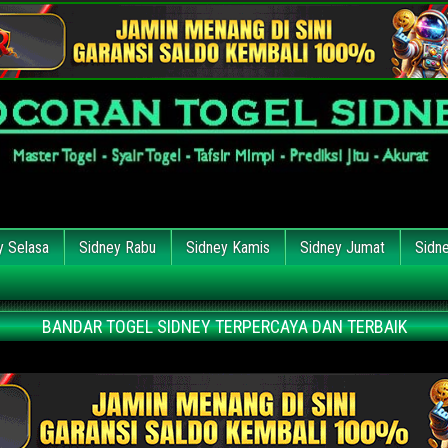
t | prediksi situs agen bandar togel sidney terpercaya | nomor main sidney | dat
y Selasa
Sidney Rabu
Sidney Kamis
Sidney Jumat
Sidn
BANDAR TOGEL SIDNEY TERPERCAYA DAN TERBAIK