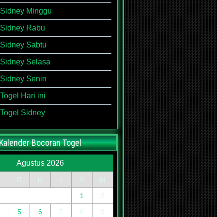
 Sidney Minggu
 Sidney Rabu
Sidney Sabtu
Sidney Selasa
Sidney Senin
Togel Hari ini
Togel Sidney
Kalender Bocoran Togel
Agustus 2026
S
R
K
J
S
M
1
2
4
5
6
7
8
9