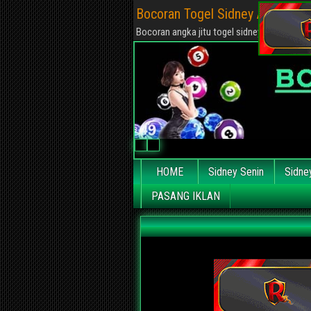
Bocoran Togel Sidney AKURAT
Bocoran angka jitu togel sidney paling akura
HOME
Sidney Senin
Sidne
PASANG IKLAN