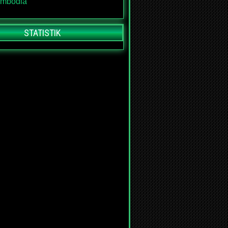
ambodia
STATISTIK