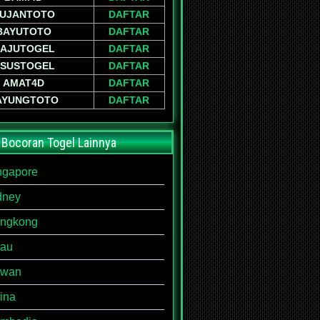
UJANTOTO
DAFTAR
BAYUTOTO
DAFTAR
AJUTOGEL
DAFTAR
SUSTOGEL
DAFTAR
AMAT4D
DAFTAR
AYUNGTOTO
DAFTAR
Bocoran Togel Lainnya
ngapore
dney
ongkong
cau
iwan
ina