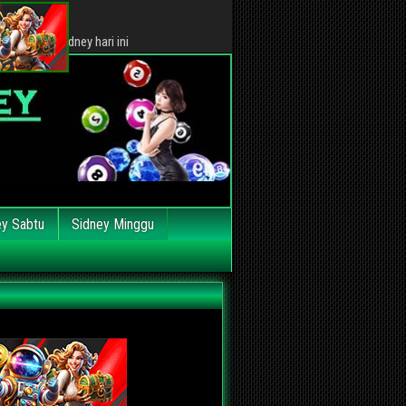
a keluaran sidney hari ini
ey Sabtu
Sidney Minggu