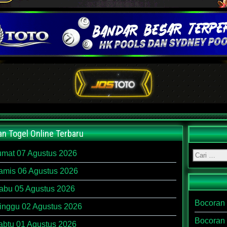
n Togel Online Terbaru
Jumat 07 Agustus 2026
Kamis 06 Agustus 2026
Rabu 05 Agustus 2026
Bocoran 
Minggu 02 Agustus 2026
Bocoran
Sabtu 01 Agustus 2026