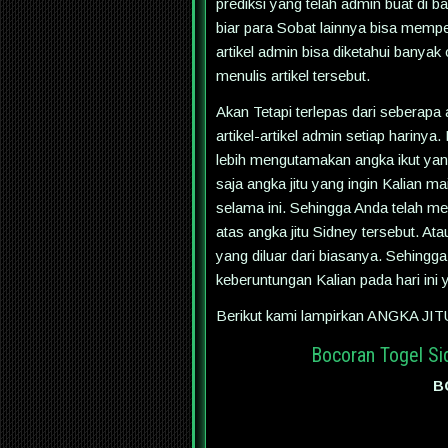
prediksi yang telah admin buat di b
biar para Sobat lainnya bisa memp
artikel admin bisa diketahui banya
menulis artikel tersebut.
Akan Tetapi terlepas dari seberap
artikel-artikel admin setiap hariny
lebih mengutamakan angka ikut yang
saja angka jitu yang ingin Kalian m
selama ini. Sehingga Anda telah m
atas angka jitu Sidney tersebut. At
yang diluar dari biasanya. Sehing
keberuntungan Kalian pada hari ini 
Berikut kami lampirkan ANGKA J
Bocoran Togel Sid
B