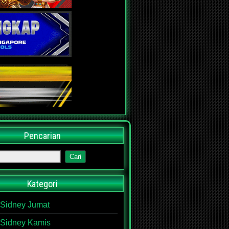
Pencarian
Kategori
Sidney Jumat
 Sidney Kamis