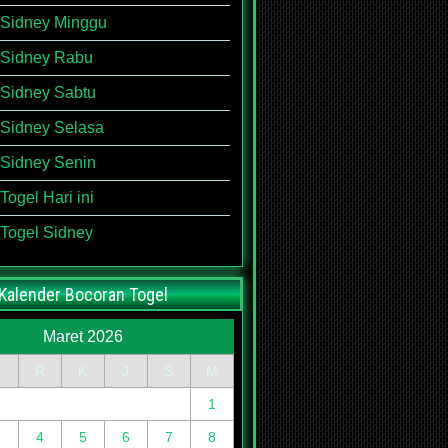
 Sidney Minggu
 Sidney Rabu
Sidney Sabtu
Sidney Selasa
Sidney Senin
Togel Hari ini
Togel Sidney
Kalender Bocoran Togel
Maret 2026
S
R
K
J
S
M
1
3
4
5
6
7
8