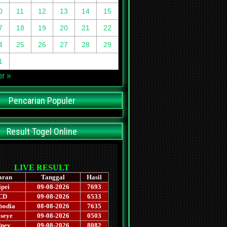
0
11
12
13
14
15
7
18
19
20
21
22
4
25
26
27
28
29
1
r »
Pencarian Populer
Result Togel Online