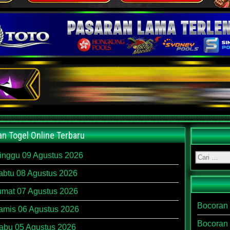
n Togel Online Terbaru
Minggu 09 Agustus 2026
Sabtu 08 Agustus 2026
Jumat 07 Agustus 2026
Bocoran 
Kamis 06 Agustus 2026
Bocoran
Rabu 05 Agustus 2026