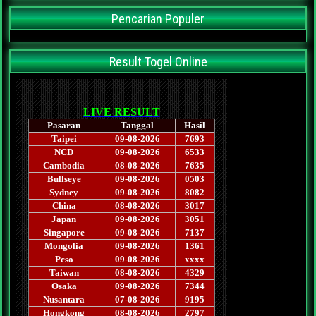
Pencarian Populer
Result Togel Online