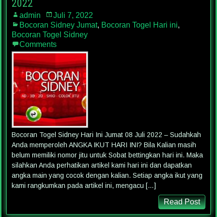
2022
admin
Juli 7, 2022
Bocoran Sidney Jumat
,
Bocoran Togel Hari ini
,
Bocoran Togel Sidney
Comments
Bocoran Togel Sidney Hari Ini Jumat 08 Juli 2022 – Sudahkah
Anda memperoleh ANGKA IKUT HARI INI? Bila Kalian masih
belum memiliki nomor jitu untuk Sobat bettingkan hari ini. Maka
silahkan Anda perhatikan artikel kami hari ini dan dapatkan
angka main yang cocok dengan kalian. Setiap angka ikut yang
kami rangkumkan pada artikel ini, mengacu […]
Read Post