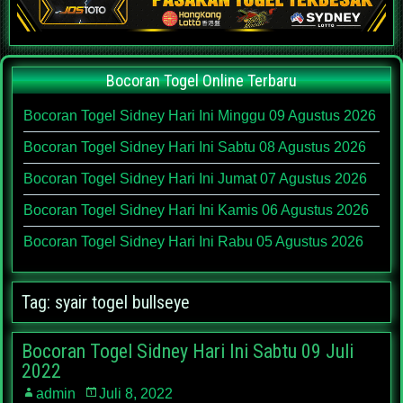
Bocoran Togel Online Terbaru
Bocoran Togel Sidney Hari Ini Minggu 09 Agustus 2026
Bocoran Togel Sidney Hari Ini Sabtu 08 Agustus 2026
Bocoran Togel Sidney Hari Ini Jumat 07 Agustus 2026
Bocoran Togel Sidney Hari Ini Kamis 06 Agustus 2026
Bocoran Togel Sidney Hari Ini Rabu 05 Agustus 2026
Tag:
syair togel bullseye
Bocoran Togel Sidney Hari Ini Sabtu 09 Juli
2022
admin
Juli 8, 2022