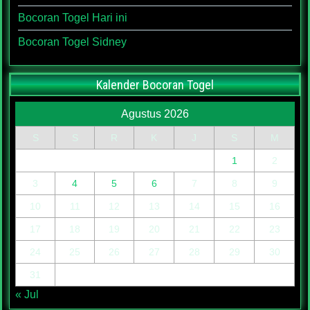
Bocoran Togel Hari ini
Bocoran Togel Sidney
Kalender Bocoran Togel
Agustus 2026
S
S
R
K
J
S
M
1
2
3
4
5
6
7
8
9
10
11
12
13
14
15
16
17
18
19
20
21
22
23
24
25
26
27
28
29
30
31
« Jul