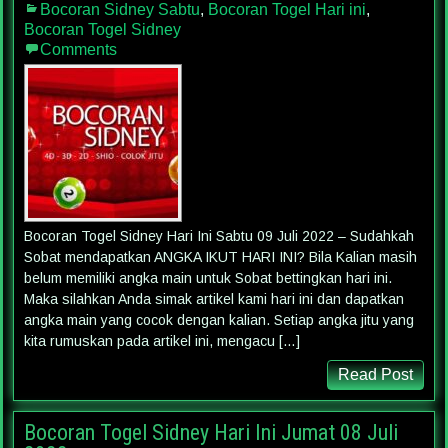
Bocoran Sidney Sabtu
,
Bocoran Togel Hari ini
,
Bocoran Togel Sidney
Comments
Bocoran Togel Sidney Hari Ini Sabtu 09 Juli 2022 – Sudahkah
Sobat mendapatkan ANGKA IKUT HARI INI? Bila Kalian masih
belum memiliki angka main untuk Sobat bettingkan hari ini.
Maka silahkan Anda simak artikel kami hari ini dan dapatkan
angka main yang cocok dengan kalian. Setiap angka jitu yang
kita rumuskan pada artikel ini, mengacu […]
Read Post
Bocoran Togel Sidney Hari Ini Jumat 08 Juli