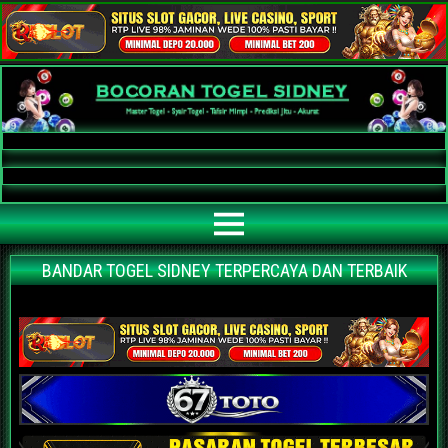
Bocoran Togel Sidney AKURAT
Bocoran angka jitu togel sidney paling akurat | prediksi situs agen bandar
togel sidney terpercaya | nomor main sidney | data keluaran sidney hari ini
BANDAR TOGEL SIDNEY TERPERCAYA DAN TERBAIK