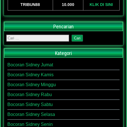
TRIBUN88
10.000
KLIK DI SINI
Pencarian
Kategori
Bocoran Sidney Jumat
Bocoran Sidney Kamis
Bocoran Sidney Minggu
Bocoran Sidney Rabu
Bocoran Sidney Sabtu
Bocoran Sidney Selasa
Bocoran Sidney Senin