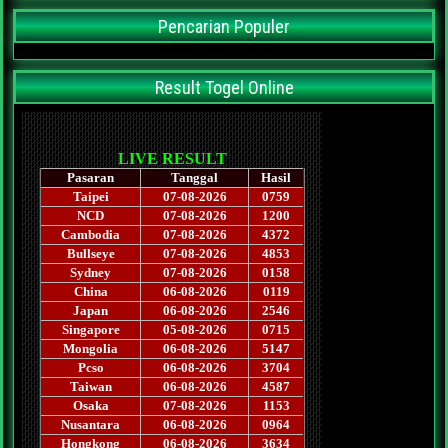
Pencarian Populer
Result Togel Online