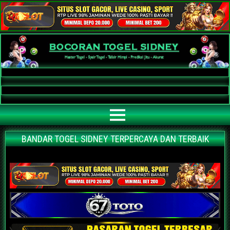
Bocoran Togel Sidney AKURAT
Bocoran angka jitu togel sidney paling akurat | prediksi situs agen bandar
togel sidney terpercaya | nomor main sidney | data keluaran sidney hari ini
BANDAR TOGEL SIDNEY TERPERCAYA DAN TERBAIK