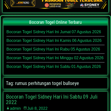
Bocoran Togel Online Terbaru
Bocoran Togel Sidney Hari Ini Jumat 07 Agustus 2026
Bocoran Togel Sidney Hari Ini Kamis 06 Agustus 2026
Bocoran Togel Sidney Hari Ini Rabu 05 Agustus 2026
Bocoran Togel Sidney Hari Ini Minggu 02 Agustus 2026
Bocoran Togel Sidney Hari Ini Sabtu 01 Agustus 2026
Tag:
rumus perhitungan togel bullseye
Bocoran Togel Sidney Hari Ini Sabtu 09 Juli
2022
admin
Juli 8, 2022