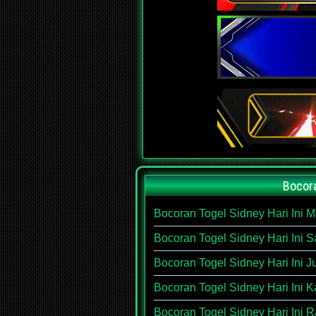
Bocora
Bocoran Togel Sidney Hari Ini 
Bocoran Togel Sidney Hari Ini 
Bocoran Togel Sidney Hari Ini 
Bocoran Togel Sidney Hari Ini 
Bocoran Togel Sidney Hari Ini 