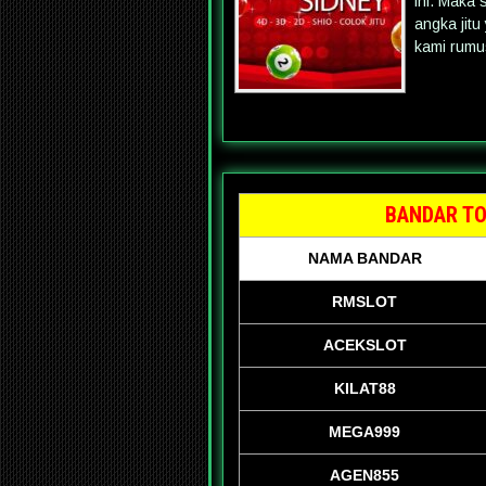
ini. Maka 
angka jit
kami rumus
BANDAR TO
NAMA BANDAR
RMSLOT
ACEKSLOT
KILAT88
MEGA999
AGEN855