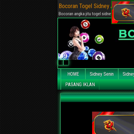
Bocoran Togel Sidney AKURAT
Bocoran angka jitu togel sidney paling akura
HOME
Sidney Senin
Sidne
PASANG IKLAN