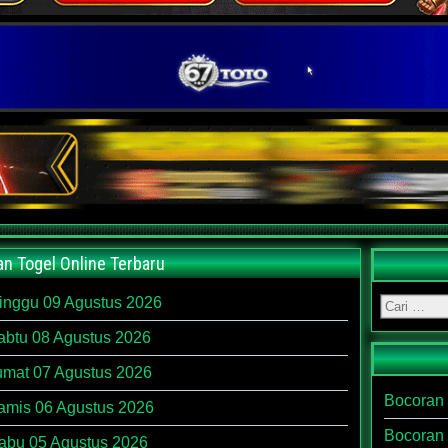
n Togel Online Terbaru
Minggu 09 Agustus 2026
Sabtu 08 Agustus 2026
Jumat 07 Agustus 2026
Bocoran 
Kamis 06 Agustus 2026
Bocoran
Rabu 05 Agustus 2026