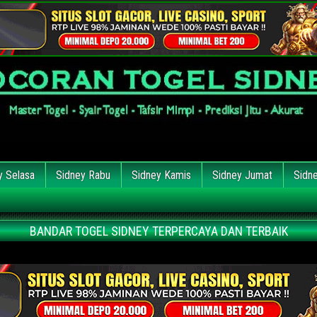
t | prediksi situs agen bandar togel sidney terpercaya | nomor main sidney | dat
y Selasa
Sidney Rabu
Sidney Kamis
Sidney Jumat
Sidn
BANDAR TOGEL SIDNEY TERPERCAYA DAN TERBAIK