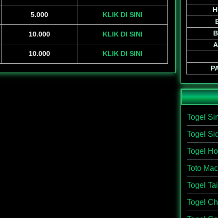
H
5.000
KLIK DI SINI
B
10.000
KLIK DI SINI
A
10.000
KLIK DI SINI
P
Togel Si
Togel Si
Togel H
Toto Ma
Togel Ta
Togel Ch