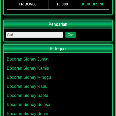
TRIBUN88
10.000
KLIK DI SINI
Pencarian
Kategori
Bocoran Sidney Jumat
Bocoran Sidney Kamis
Bocoran Sidney Minggu
Bocoran Sidney Rabu
Bocoran Sidney Sabtu
Bocoran Sidney Selasa
Bocoran Sidney Senin