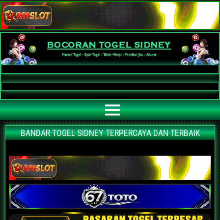
Bocoran Togel Sidney AKURAT
Bocoran angka jitu togel sidney paling akurat | prediksi situs agen bandar
togel sidney terpercaya | nomor main sidney | data keluaran sidney hari ini
BANDAR TOGEL SIDNEY TERPERCAYA DAN TERBAIK