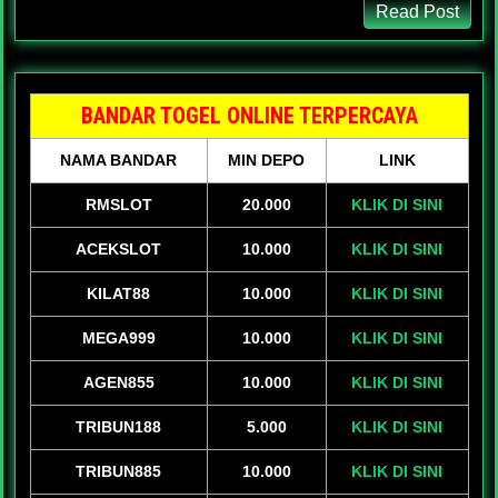
Read Post
BANDAR TOGEL ONLINE TERPERCAYA
NAMA BANDAR
MIN DEPO
LINK
RMSLOT
20.000
KLIK DI SINI
ACEKSLOT
10.000
KLIK DI SINI
KILAT88
10.000
KLIK DI SINI
MEGA999
10.000
KLIK DI SINI
AGEN855
10.000
KLIK DI SINI
TRIBUN188
5.000
KLIK DI SINI
TRIBUN885
10.000
KLIK DI SINI