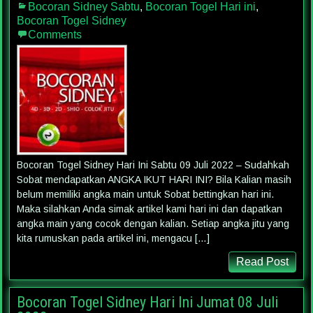
Bocoran Sidney Sabtu
,
Bocoran Togel Hari ini
,
Bocoran Togel Sidney
Comments
Bocoran Togel Sidney Hari Ini Sabtu 09 Juli 2022 – Sudahkah
Sobat mendapatkan ANGKA IKUT HARI INI? Bila Kalian masih
belum memiliki angka main untuk Sobat bettingkan hari ini.
Maka silahkan Anda simak artikel kami hari ini dan dapatkan
angka main yang cocok dengan kalian. Setiap angka jitu yang
kita rumuskan pada artikel ini, mengacu […]
Read Post
Bocoran Togel Sidney Hari Ini Jumat 08 Juli