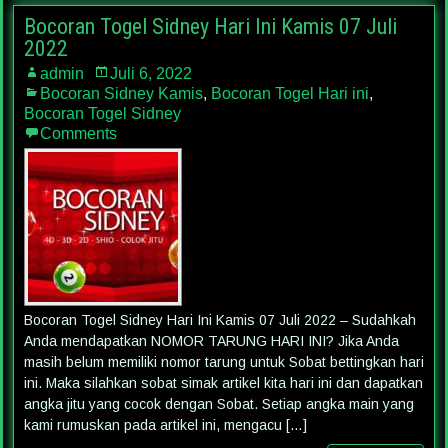
Bocoran Togel Sidney Hari Ini Kamis 07 Juli
2022
admin
Juli 6, 2022
Bocoran Sidney Kamis
,
Bocoran Togel Hari ini
,
Bocoran Togel Sidney
Comments
Bocoran Togel Sidney Hari Ini Kamis 07 Juli 2022 – Sudahkah
Anda mendapatkan NOMOR TARUNG HARI INI? Jika Anda
masih belum memiliki nomor tarung untuk Sobat bettingkan hari
ini. Maka silahkan sobat simak artikel kita hari ini dan dapatkan
angka jitu yang cocok dengan Sobat. Setiap angka main yang
kami rumuskan pada artikel ini, mengacu […]