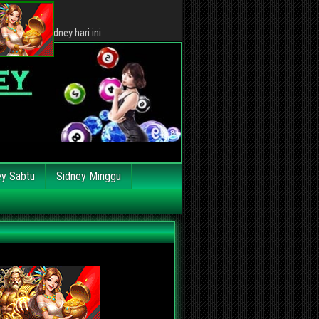
a keluaran sidney hari ini
ey Sabtu
Sidney Minggu