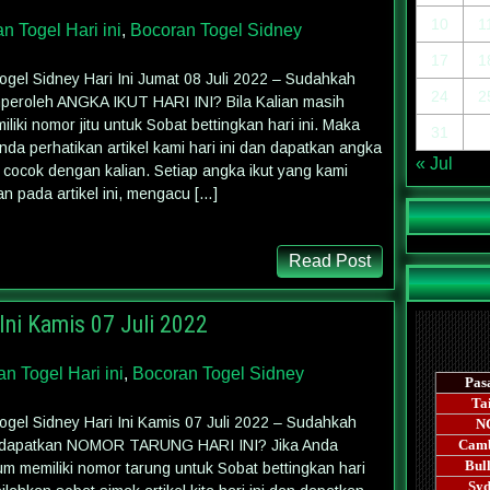
10
1
n Togel Hari ini
,
Bocoran Togel Sidney
17
1
ogel Sidney Hari Ini Jumat 08 Juli 2022 – Sudahkah
24
2
eroleh ANGKA IKUT HARI INI? Bila Kalian masih
liki nomor jitu untuk Sobat bettingkan hari ini. Maka
31
nda perhatikan artikel kami hari ini dan dapatkan angka
« Jul
 cocok dengan kalian. Setiap angka ikut yang kami
n pada artikel ini, mengacu […]
Read Post
Ini Kamis 07 Juli 2022
n Togel Hari ini
,
Bocoran Togel Sidney
ogel Sidney Hari Ini Kamis 07 Juli 2022 – Sudahkah
dapatkan NOMOR TARUNG HARI INI? Jika Anda
m memiliki nomor tarung untuk Sobat bettingkan hari