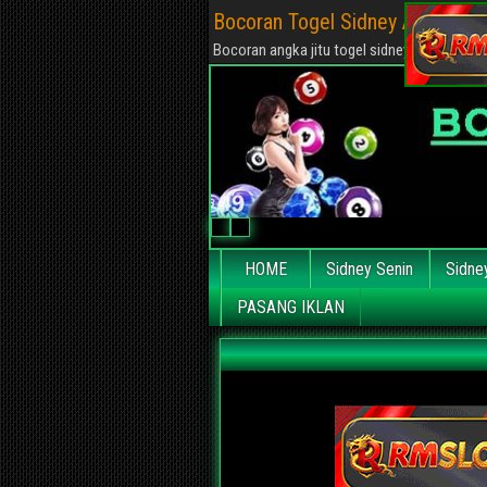
Bocoran Togel Sidney AKURAT
Bocoran angka jitu togel sidney paling akura
HOME
Sidney Senin
Sidne
PASANG IKLAN