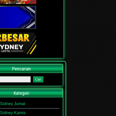
Pencarian
Kategori
Sidney Jumat
 Sidney Kamis