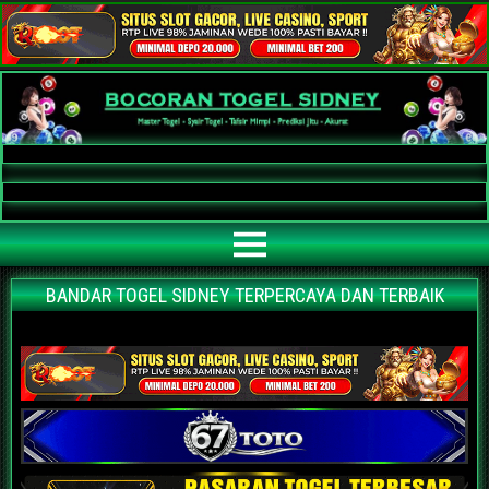
Bocoran Togel Sidney AKURAT
Bocoran angka jitu togel sidney paling akurat | prediksi situs agen bandar
togel sidney terpercaya | nomor main sidney | data keluaran sidney hari ini
BANDAR TOGEL SIDNEY TERPERCAYA DAN TERBAIK