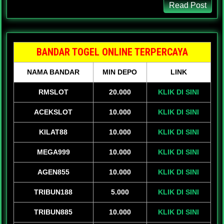
Read Post
BANDAR TOGEL ONLINE TERPERCAYA
NAMA BANDAR
MIN DEPO
LINK
RMSLOT
20.000
KLIK DI SINI
ACEKSLOT
10.000
KLIK DI SINI
KILAT88
10.000
KLIK DI SINI
MEGA999
10.000
KLIK DI SINI
AGEN855
10.000
KLIK DI SINI
TRIBUN188
5.000
KLIK DI SINI
TRIBUN885
10.000
KLIK DI SINI