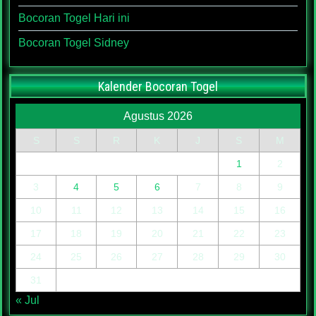
Bocoran Togel Hari ini
Bocoran Togel Sidney
Kalender Bocoran Togel
Agustus 2026
S
S
R
K
J
S
M
1
2
3
4
5
6
7
8
9
10
11
12
13
14
15
16
17
18
19
20
21
22
23
24
25
26
27
28
29
30
31
« Jul