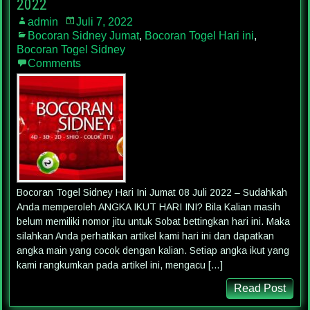
2022
admin
Juli 7, 2022
Bocoran Sidney Jumat
,
Bocoran Togel Hari ini
,
Bocoran Togel Sidney
Comments
Bocoran Togel Sidney Hari Ini Jumat 08 Juli 2022 – Sudahkah
Anda memperoleh ANGKA IKUT HARI INI? Bila Kalian masih
belum memiliki nomor jitu untuk Sobat bettingkan hari ini. Maka
silahkan Anda perhatikan artikel kami hari ini dan dapatkan
angka main yang cocok dengan kalian. Setiap angka ikut yang
kami rangkumkan pada artikel ini, mengacu […]
Read Post