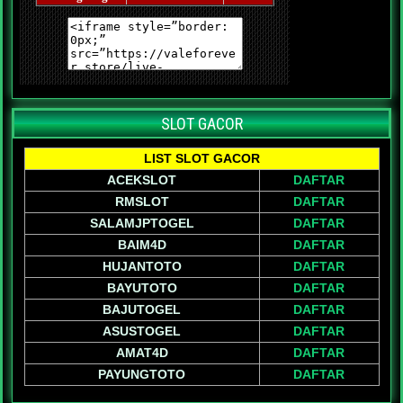
SLOT GACOR
LIST SLOT GACOR
ACEKSLOT
DAFTAR
RMSLOT
DAFTAR
SALAMJPTOGEL
DAFTAR
BAIM4D
DAFTAR
HUJANTOTO
DAFTAR
BAYUTOTO
DAFTAR
BAJUTOGEL
DAFTAR
ASUSTOGEL
DAFTAR
AMAT4D
DAFTAR
PAYUNGTOTO
DAFTAR