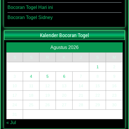
Bocoran Togel Hari ini
Bocoran Togel Sidney
Kalender Bocoran Togel
Agustus 2026
S
S
R
K
J
S
M
1
2
3
4
5
6
7
8
9
10
11
12
13
14
15
16
17
18
19
20
21
22
23
24
25
26
27
28
29
30
31
« Jul