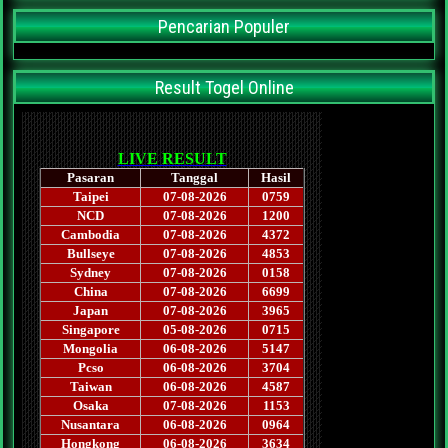
Pencarian Populer
Result Togel Online