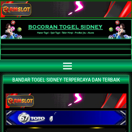
Bocoran Togel Sidney AKURAT
Bocoran angka jitu togel sidney paling akurat | prediksi situs agen bandar
togel sidney terpercaya | nomor main sidney | data keluaran sidney hari ini
BANDAR TOGEL SIDNEY TERPERCAYA DAN TERBAIK