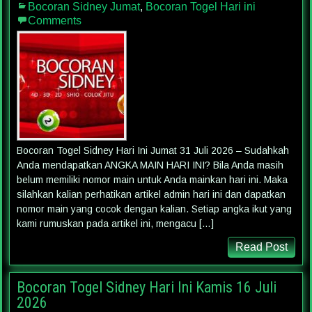
Bocoran Sidney Jumat
,
Bocoran Togel Hari ini
Comments
Bocoran Togel Sidney Hari Ini Jumat 31 Juli 2026 – Sudahkah
Anda mendapatkan ANGKA MAIN HARI INI? Bila Anda masih
belum memiliki nomor main untuk Anda mainkan hari ini. Maka
silahkan kalian perhatikan artikel admin hari ini dan dapatkan
nomor main yang cocok dengan kalian. Setiap angka ikut yang
kami rumuskan pada artikel ini, mengacu […]
Read Post
Bocoran Togel Sidney Hari Ini Kamis 16 Juli
2026