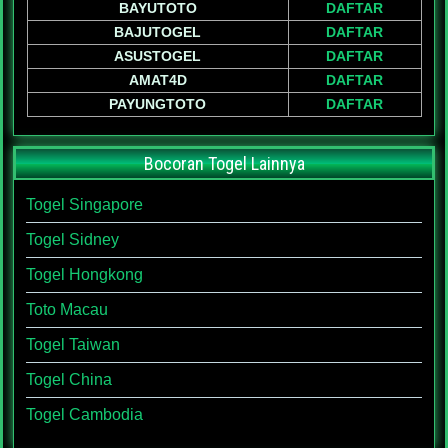
BAYUTOTO
DAFTAR
BAJUTOGEL
DAFTAR
ASUSTOGEL
DAFTAR
AMAT4D
DAFTAR
PAYUNGTOTO
DAFTAR
Bocoran Togel Lainnya
Togel Singapore
Togel Sidney
Togel Hongkong
Toto Macau
Togel Taiwan
Togel China
Togel Cambodia