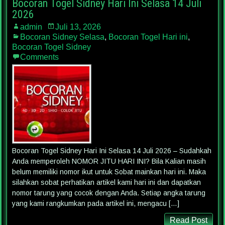
Bocoran Togel Sidney Hari Ini Selasa 14 Juli
2026
admin
Juli 13, 2026
Bocoran Sidney Selasa
,
Bocoran Togel Hari ini
,
Bocoran Togel Sidney
Comments
Bocoran Togel Sidney Hari Ini Selasa 14 Juli 2026 – Sudahkah
Anda memperoleh NOMOR JITU HARI INI? Bila Kalian masih
belum memiliki nomor ikut untuk Sobat mainkan hari ini. Maka
silahkan sobat perhatikan artikel kami hari ini dan dapatkan
nomor tarung yang cocok dengan Anda. Setiap angka tarung
yang kami rangkumkan pada artikel ini, mengacu […]
Read Post