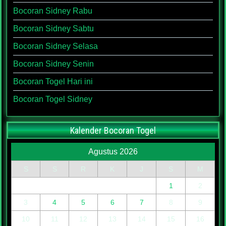
Bocoran Sidney Rabu
Bocoran Sidney Sabtu
Bocoran Sidney Selasa
Bocoran Sidney Senin
Bocoran Togel Hari ini
Bocoran Togel Sidney
Kalender Bocoran Togel
Agustus 2026
S
S
R
K
J
S
M
1
2
3
4
5
6
7
8
9
10
11
12
13
14
15
16