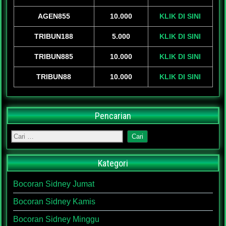
AGEN855
10.000
KLIK DI SINI
TRIBUN188
5.000
KLIK DI SINI
TRIBUN885
10.000
KLIK DI SINI
TRIBUN88
10.000
KLIK DI SINI
Pencarian
Kategori
Bocoran Sidney Jumat
Bocoran Sidney Kamis
Bocoran Sidney Minggu