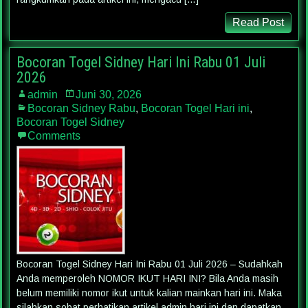
Read Post
Bocoran Togel Sidney Hari Ini Rabu 01 Juli
2026
admin
Juni 30, 2026
Bocoran Sidney Rabu
,
Bocoran Togel Hari ini
,
Bocoran Togel Sidney
Comments
Bocoran Togel Sidney Hari Ini Rabu 01 Juli 2026 – Sudahkah
Anda memperoleh NOMOR IKUT HARI INI? Bila Anda masih
belum memiliki nomor ikut untuk kalian mainkan hari ini. Maka
silahkan sobat perhatikan artikel admin hari ini dan dapatkan