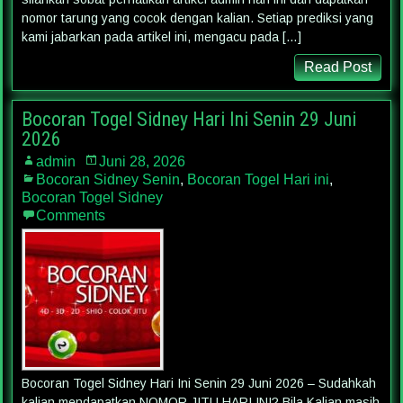
nomor tarung yang cocok dengan kalian. Setiap prediksi yang
kami jabarkan pada artikel ini, mengacu pada […]
Read Post
Bocoran Togel Sidney Hari Ini Senin 29 Juni
2026
admin
Juni 28, 2026
Bocoran Sidney Senin
,
Bocoran Togel Hari ini
,
Bocoran Togel Sidney
Comments
Bocoran Togel Sidney Hari Ini Senin 29 Juni 2026 – Sudahkah
kalian mendapatkan NOMOR JITU HARI INI? Bila Kalian masih