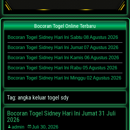
Bocoran Togel Online Terbaru
Bocoran Togel Sidney Hari Ini Sabtu 08 Agustus 2026
Bocoran Togel Sidney Hari Ini Jumat 07 Agustus 2026
Bocoran Togel Sidney Hari Ini Kamis 06 Agustus 2026
Bocoran Togel Sidney Hari Ini Rabu 05 Agustus 2026
Bocoran Togel Sidney Hari Ini Minggu 02 Agustus 2026
Tag:
angka keluar togel sdy
Bocoran Togel Sidney Hari Ini Jumat 31 Juli
2026
admin
Juli 30, 2026