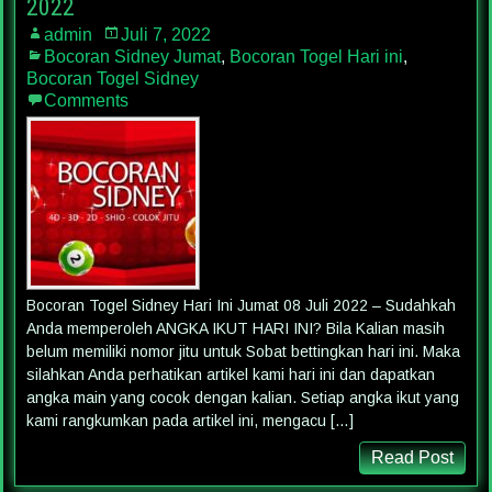
2022
admin
Juli 7, 2022
Bocoran Sidney Jumat
,
Bocoran Togel Hari ini
,
Bocoran Togel Sidney
Comments
Bocoran Togel Sidney Hari Ini Jumat 08 Juli 2022 – Sudahkah
Anda memperoleh ANGKA IKUT HARI INI? Bila Kalian masih
belum memiliki nomor jitu untuk Sobat bettingkan hari ini. Maka
silahkan Anda perhatikan artikel kami hari ini dan dapatkan
angka main yang cocok dengan kalian. Setiap angka ikut yang
kami rangkumkan pada artikel ini, mengacu […]
Read Post