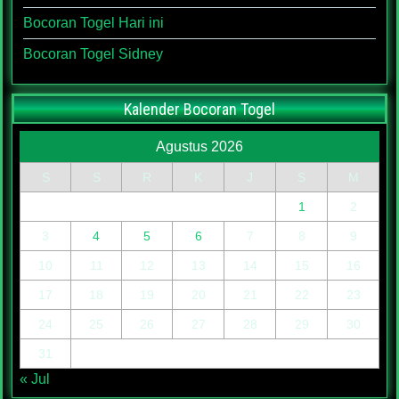
Bocoran Togel Hari ini
Bocoran Togel Sidney
Kalender Bocoran Togel
Agustus 2026
S
S
R
K
J
S
M
1
2
3
4
5
6
7
8
9
10
11
12
13
14
15
16
17
18
19
20
21
22
23
24
25
26
27
28
29
30
31
« Jul