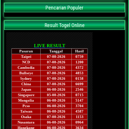
Pencarian Populer
Result Togel Online