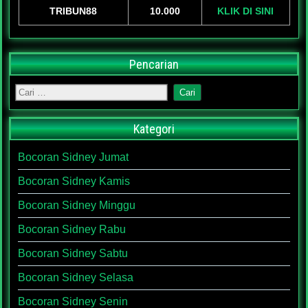
TRIBUN88
10.000
KLIK DI SINI
Pencarian
Kategori
Bocoran Sidney Jumat
Bocoran Sidney Kamis
Bocoran Sidney Minggu
Bocoran Sidney Rabu
Bocoran Sidney Sabtu
Bocoran Sidney Selasa
Bocoran Sidney Senin