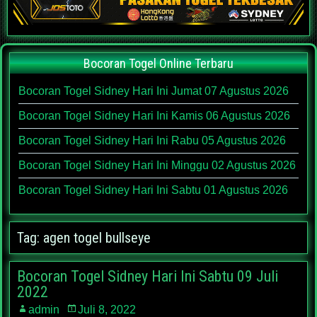
Bocoran Togel Online Terbaru
Bocoran Togel Sidney Hari Ini Jumat 07 Agustus 2026
Bocoran Togel Sidney Hari Ini Kamis 06 Agustus 2026
Bocoran Togel Sidney Hari Ini Rabu 05 Agustus 2026
Bocoran Togel Sidney Hari Ini Minggu 02 Agustus 2026
Bocoran Togel Sidney Hari Ini Sabtu 01 Agustus 2026
Tag:
agen togel bullseye
Bocoran Togel Sidney Hari Ini Sabtu 09 Juli
2022
admin
Juli 8, 2022