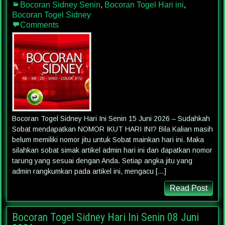
Bocoran Sidney Senin
,
Bocoran Togel Hari ini
,
Bocoran Togel Sidney
Comments
Bocoran Togel Sidney Hari Ini Senin 15 Juni 2026 – Sudahkah
Sobat mendapatkan NOMOR IKUT HARI INI? Bila Kalian masih
belum memiliki nomor jitu untuk Sobat mainkan hari ini. Maka
silahkan sobat simak artikel admin hari ini dan dapatkan nomor
tarung yang sesuai dengan Anda. Setiap angka jitu yang
admin rangkumkan pada artikel ini, mengacu […]
Read Post
Bocoran Togel Sidney Hari Ini Senin 08 Juni