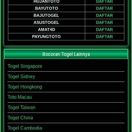
HUJANTOTO
DAFTAR
BAYUTOTO
DAFTAR
BAJUTOGEL
DAFTAR
ASUSTOGEL
DAFTAR
AMAT4D
DAFTAR
PAYUNGTOTO
DAFTAR
Bocoran Togel Lainnya
Togel Singapore
Togel Sidney
Togel Hongkong
Toto Macau
Togel Taiwan
Togel China
Togel Cambodia