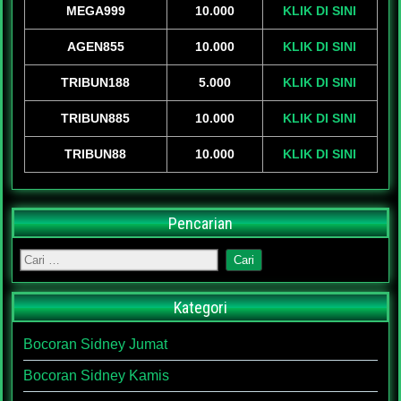
MEGA999
10.000
KLIK DI SINI
AGEN855
10.000
KLIK DI SINI
TRIBUN188
5.000
KLIK DI SINI
TRIBUN885
10.000
KLIK DI SINI
TRIBUN88
10.000
KLIK DI SINI
Pencarian
Kategori
Bocoran Sidney Jumat
Bocoran Sidney Kamis