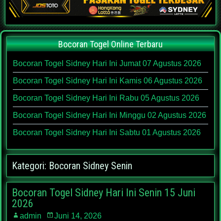
Bocoran Togel Online Terbaru
Bocoran Togel Sidney Hari Ini Jumat 07 Agustus 2026
Bocoran Togel Sidney Hari Ini Kamis 06 Agustus 2026
Bocoran Togel Sidney Hari Ini Rabu 05 Agustus 2026
Bocoran Togel Sidney Hari Ini Minggu 02 Agustus 2026
Bocoran Togel Sidney Hari Ini Sabtu 01 Agustus 2026
Kategori:
Bocoran Sidney Senin
Bocoran Togel Sidney Hari Ini Senin 15 Juni
2026
admin
Juni 14, 2026