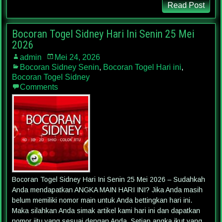
Read Post
Bocoran Togel Sidney Hari Ini Senin 25 Mei
2026
admin
Mei 24, 2026
Bocoran Sidney Senin
,
Bocoran Togel Hari ini
,
Bocoran Togel Sidney
Comments
Bocoran Togel Sidney Hari Ini Senin 25 Mei 2026 – Sudahkah
Anda mendapatkan ANGKA MAIN HARI INI? Jika Anda masih
belum memiliki nomor main untuk Anda bettingkan hari ini.
Maka silahkan Anda simak artikel kami hari ini dan dapatkan
nomor jitu yang sesuai dengan Anda. Setiap angka ikut yang