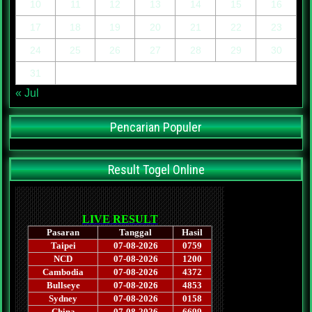
10
11
12
13
14
15
16
17
18
19
20
21
22
23
24
25
26
27
28
29
30
31
« Jul
Pencarian Populer
Result Togel Online